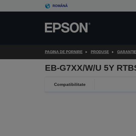
Skip
ROMÂNĂ
to
main
content
PAGINA DE PORNIRE
PRODUSE
GARANȚI
EB-G7XX/W/U 5Y RTB
Compatibilitate