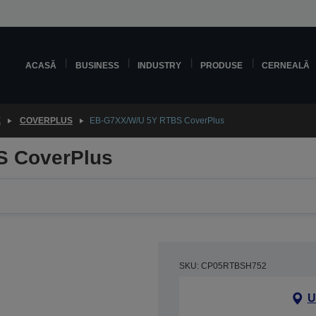
ACASĂ
BUSINESS
INDUSTRY
PRODUSE
CERNEALĂ
E
COVERPLUS
EB-G7XX/W/U 5Y RTBS CoverPlus
S CoverPlus
SKU: CP05RTBSH752
U