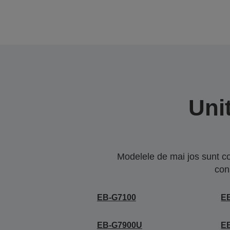
Uni
Modelele de mai jos sunt co
con
EB-G7100
E
EB-G7900U
E