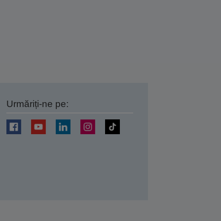
Urmăriți-ne pe:
ți