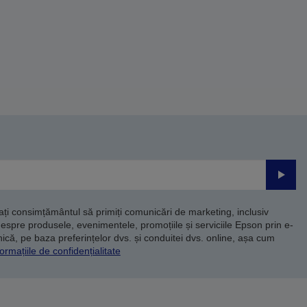
Trimite
dați consimțământul să primiți comunicări de marketing, inclusiv
despre produsele, evenimentele, promoțiile și serviciile Epson prin e-
că, pe baza preferințelor dvs. și conduitei dvs. online, așa cum
ormațiile de confidențialitate