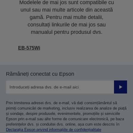
Modelele de mai jos sunt compatibile cu
unul sau mai multe articole din această
gamă. Pentru mai multe detalii,
consultați linkurile de mai jos sau
manualul pentru produsul dvs.
EB-575Wi
Rămâneți conectat cu Epson
Trimiteț
Prin trimiterea adresei dvs. de e-mail, vă dați consimțământul să
primiți comunicări de marketing, inclusiv realizarea de analize de piață
și sondaje, despre produsele, evenimentele, promoțiile și serviciile
Epson prin e-mail sau alte forme de comunicare electronică, pe baza
preferințelor dvs. și conduitei dvs. online, așa cum este descris în
Declarația Epson privind informațiile de confidențialitate