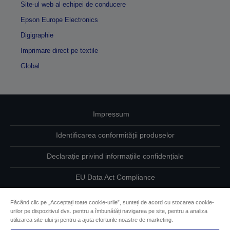
Site-ul web al echipei de conducere
Epson Europe Electronics
Digigraphie
Imprimare direct pe textile
Global
Impressum
Identificarea conformității produselor
Declarație privind informațiile confidențiale
EU Data Act Compliance
Contactaţi-ne în legătură cu datele dumneavoastră
Făcând clic pe „Acceptați toate cookie-urile”, sunteți de acord cu stocarea cookie-
urilor pe dispozitivul dvs. pentru a îmbunătăți navigarea pe site, pentru a analiza
Informaţii despre modulele cookie
utilizarea site-ului și pentru a ajuta eforturile noastre de marketing.