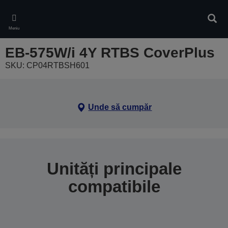
Skip
to
Căuta
main
Meniu
content
EB-575W/i 4Y RTBS CoverPlus
SKU: CP04RTBSH601
Unde să cumpăr
Unități principale
compatibile