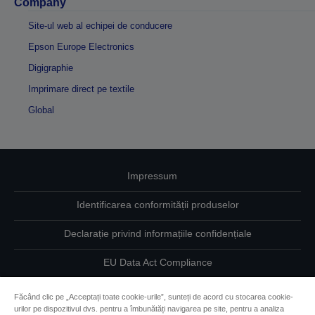
Company
Site-ul web al echipei de conducere
Epson Europe Electronics
Digigraphie
Imprimare direct pe textile
Global
Impressum
Identificarea conformității produselor
Declarație privind informațiile confidențiale
EU Data Act Compliance
Contactaţi-ne în legătură cu datele dumneavoastră
Făcând clic pe „Acceptați toate cookie-urile”, sunteți de acord cu stocarea cookie-
urilor pe dispozitivul dvs. pentru a îmbunătăți navigarea pe site, pentru a analiza