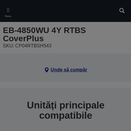
Skip
to
Căuta
main
Meniu
content
EB-4850WU 4Y RTBS
CoverPlus
SKU: CP04RTBSH543
Unde să cumpăr
Unități principale
compatibile