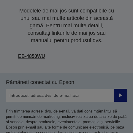
Modelele de mai jos sunt compatibile cu
unul sau mai multe articole din această
gamă. Pentru mai multe detalii,
consultați linkurile de mai jos sau
manualul pentru produsul dvs.
EB-4850WU
Rămâneți conectat cu Epson
Trimiteț
Prin trimiterea adresei dvs. de e-mail, vă dați consimțământul să
primiți comunicări de marketing, inclusiv realizarea de analize de piață
și sondaje, despre produsele, evenimentele, promoțiile și serviciile
Epson prin e-mail sau alte forme de comunicare electronică, pe baza
preferințelor dvs. și conduitei dvs. online, așa cum este descris în