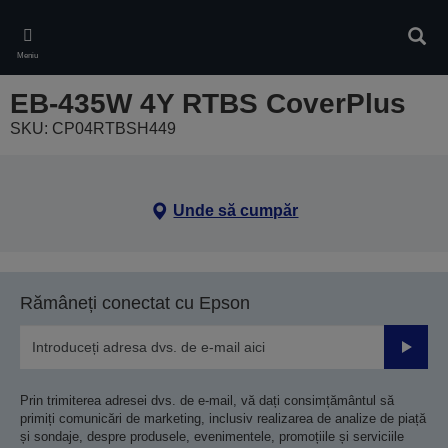
Skip
to
Căuta
main
Meniu
content
EB-435W 4Y RTBS CoverPlus
SKU: CP04RTBSH449
Unde să cumpăr
Rămâneți conectat cu Epson
Trimiteț
Prin trimiterea adresei dvs. de e-mail, vă dați consimțământul să
primiți comunicări de marketing, inclusiv realizarea de analize de piață
și sondaje, despre produsele, evenimentele, promoțiile și serviciile