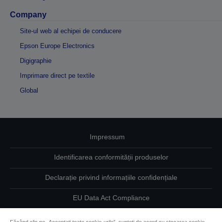
Company
Site-ul web al echipei de conducere
Epson Europe Electronics
Digigraphie
Imprimare direct pe textile
Global
Impressum
Identificarea conformității produselor
Declarație privind informațiile confidențiale
EU Data Act Compliance
Contactaţi-ne în legătură cu datele dumneavoastră