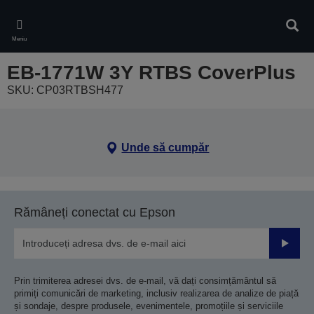
Skip
to
Căuta
main
Meniu
content
EB-1771W 3Y RTBS CoverPlus
SKU: CP03RTBSH477
Unde să cumpăr
Rămâneți conectat cu Epson
Trimiteț
Prin trimiterea adresei dvs. de e-mail, vă dați consimțământul să
primiți comunicări de marketing, inclusiv realizarea de analize de piață
și sondaje, despre produsele, evenimentele, promoțiile și serviciile