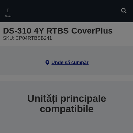
Skip
to
Căuta
main
Meniu
content
DS-310 4Y RTBS CoverPlus
SKU: CP04RTBSB241
Unde să cumpăr
Unități principale
compatibile