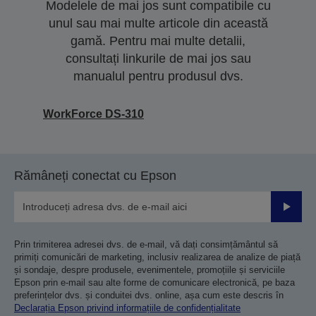
Modelele de mai jos sunt compatibile cu
unul sau mai multe articole din această
gamă. Pentru mai multe detalii,
consultați linkurile de mai jos sau
manualul pentru produsul dvs.
WorkForce DS-310
Rămâneți conectat cu Epson
Trimiteț
Prin trimiterea adresei dvs. de e-mail, vă dați consimțământul să
primiți comunicări de marketing, inclusiv realizarea de analize de piață
și sondaje, despre produsele, evenimentele, promoțiile și serviciile
Epson prin e-mail sau alte forme de comunicare electronică, pe baza
preferințelor dvs. și conduitei dvs. online, așa cum este descris în
Declarația Epson privind informațiile de confidențialitate