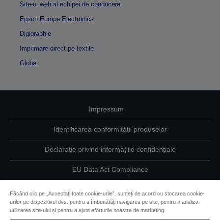
Site-ul web al echipei de conducere
Epson Europe Electronics
Digigraphie
Imprimare direct pe textile
Global
Impressum
Identificarea conformității produselor
Declarație privind informațiile confidențiale
EU Data Act Compliance
Contactaţi-ne în legătură cu datele dumneavoastră
Făcând clic pe „Acceptați toate cookie-urile”, sunteți de acord cu stocarea cookie-
urilor pe dispozitivul dvs. pentru a îmbunătăți navigarea pe site, pentru a analiza
Informaţii despre modulele cookie
utilizarea site-ului și pentru a ajuta eforturile noastre de marketing.