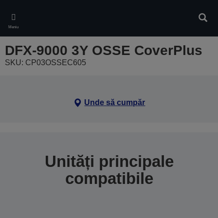
Skip
to
Căuta
main
Meniu
content
DFX-9000 3Y OSSE CoverPlus
SKU: CP03OSSEC605
Unde să cumpăr
Unități principale
compatibile