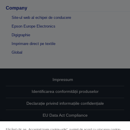
Company
Site-ul web al echipei de conducere
Epson Europe Electronics
Digigraphie
Imprimare direct pe textile
Global
Impressum
Identificarea conformității produselor
Declarație privind informațiile confidențiale
EU Data Act Compliance
Contactaţi-ne în legătură cu datele dumneavoastră
Făcând clic pe „Acceptați toate cookie-urile”, sunteți de acord cu stocarea cookie-