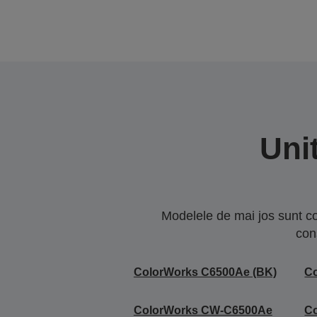
Uni
Modelele de mai jos sunt co
con
ColorWorks C6500Ae (BK)
C
ColorWorks CW-C6500Ae
C