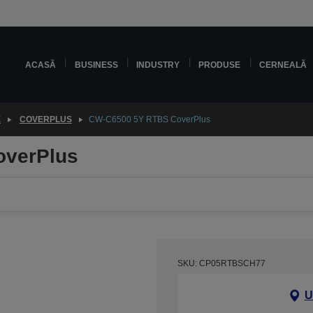
ACASĂ
BUSINESS
INDUSTRY
PRODUSE
CERNEALĂ
E
COVERPLUS
CW-C6500 5Y RTBS CoverPlus
overPlus
SKU: CP05RTBSCH77
U