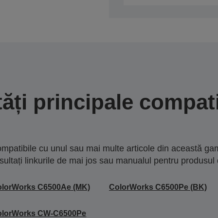
tăți principale compati
mpatibile cu unul sau mai multe articole din această gam
sultați linkurile de mai jos sau manualul pentru produsul 
olorWorks C6500Ae (MK)
ColorWorks C6500Pe (BK)
olorWorks CW-C6500Pe