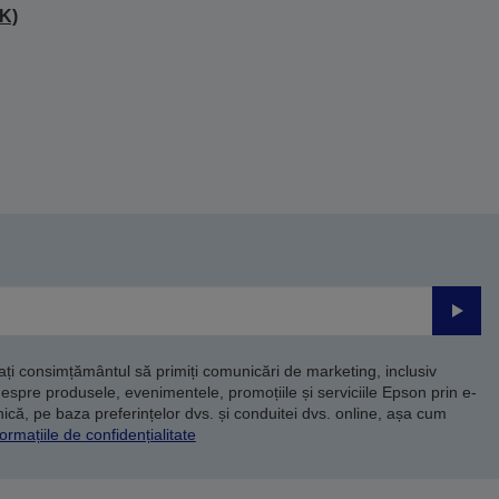
K)
Trimite
dați consimțământul să primiți comunicări de marketing, inclusiv
despre produsele, evenimentele, promoțiile și serviciile Epson prin e-
că, pe baza preferințelor dvs. și conduitei dvs. online, așa cum
ormațiile de confidențialitate