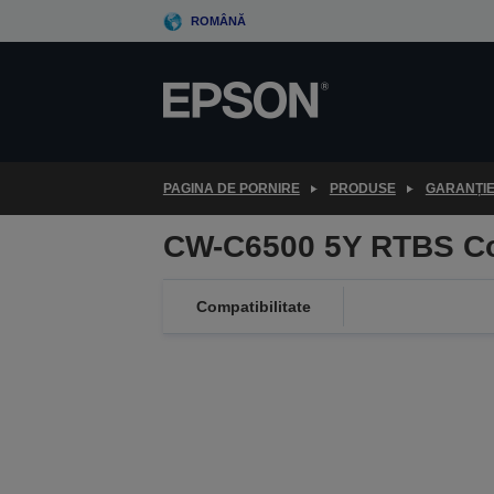
Skip
ROMÂNĂ
to
main
content
PAGINA DE PORNIRE
PRODUSE
GARANȚI
CW-C6500 5Y RTBS C
Compatibilitate