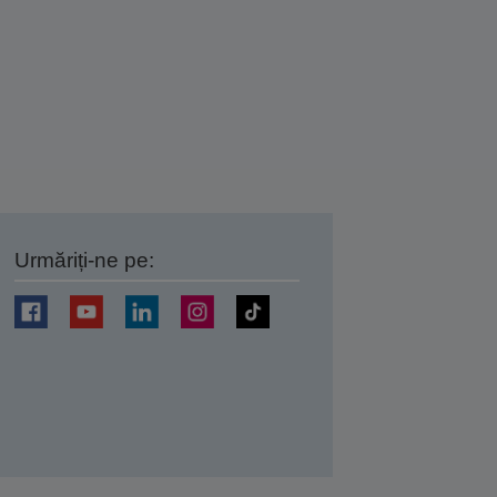
Urmăriți-ne pe:
ți