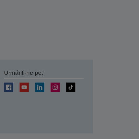
Urmăriți-ne pe:
ți