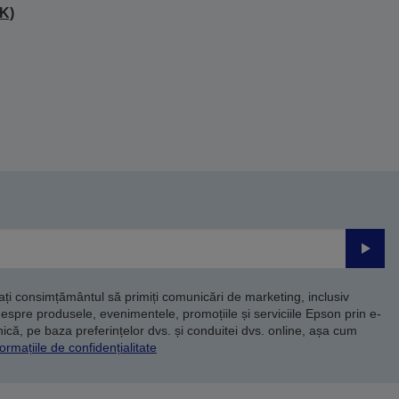
K)
Trimite
dați consimțământul să primiți comunicări de marketing, inclusiv
despre produsele, evenimentele, promoțiile și serviciile Epson prin e-
că, pe baza preferințelor dvs. și conduitei dvs. online, așa cum
ormațiile de confidențialitate