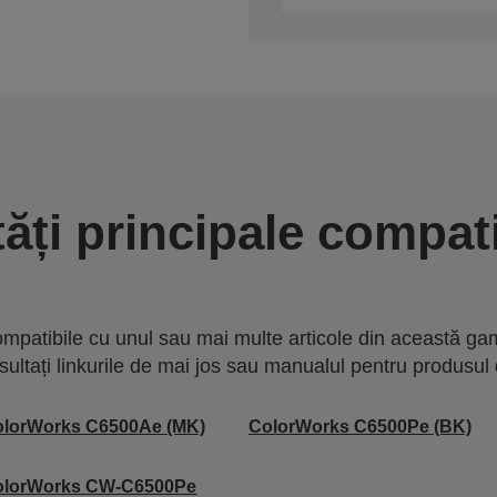
tăți principale compati
mpatibile cu unul sau mai multe articole din această gam
sultați linkurile de mai jos sau manualul pentru produsul 
olorWorks C6500Ae (MK)
ColorWorks C6500Pe (BK)
olorWorks CW-C6500Pe