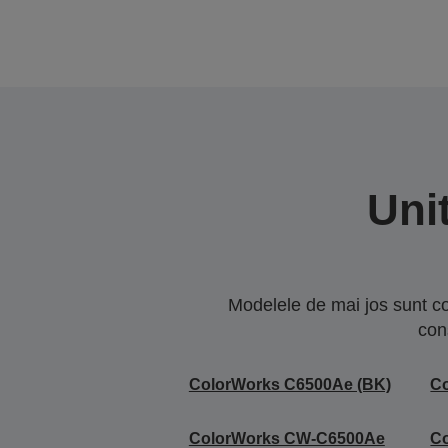
Uni
Modelele de mai jos sunt co
con
ColorWorks C6500Ae (BK)
C
ColorWorks CW-C6500Ae
C