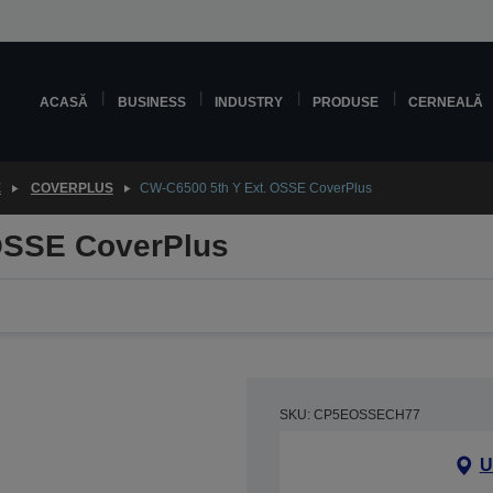
ACASĂ
BUSINESS
INDUSTRY
PRODUSE
CERNEALĂ
E
COVERPLUS
CW-C6500 5th Y Ext. OSSE CoverPlus
OSSE CoverPlus
SKU: CP5EOSSECH77
U