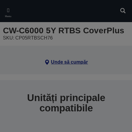
Skip
to
Căuta
main
Meniu
content
CW-C6000 5Y RTBS CoverPlus
SKU: CP05RTBSCH76
Unde să cumpăr
Unități principale
compatibile