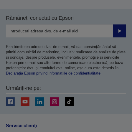
Rămâneți conectat cu Epson
Trimiteț
Prin trimiterea adresei dvs. de e-mail, vă dați consimțământul să
primiți comunicări de marketing, inclusiv realizarea de analize de piață
și sondaje, despre produsele, evenimentele, promoțiile și serviciile
Epson prin e-mail sau alte forme de comunicare electronică, pe baza
preferințelor dvs. și conduitei dvs. online, așa cum este descris în
Declarația Epson privind informațiile de confidențialitate
Urmăriți-ne pe:
Servicii clienţi