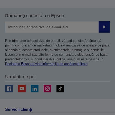
Rămâneți conectat cu Epson
Trimiteț
Prin trimiterea adresei dvs. de e-mail, vă dați consimțământul să
primiți comunicări de marketing, inclusiv realizarea de analize de piață
și sondaje, despre produsele, evenimentele, promoțiile și serviciile
Epson prin e-mail sau alte forme de comunicare electronică, pe baza
preferințelor dvs. și conduitei dvs. online, așa cum este descris în
Declarația Epson privind informațiile de confidențialitate
Urmăriți-ne pe:
Servicii clienţi