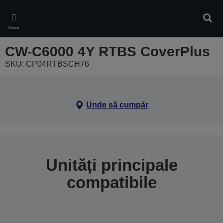
Skip
to
Căuta
main
Meniu
content
CW-C6000 4Y RTBS CoverPlus
SKU: CP04RTBSCH76
Unde să cumpăr
Unități principale
compatibile