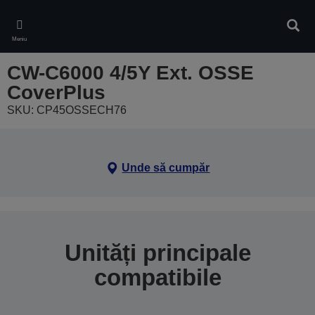
Skip
to
Căuta
main
Meniu
content
CW-C6000 4/5Y Ext. OSSE
CoverPlus
SKU: CP45OSSECH76
Unde să cumpăr
Unități principale
compatibile