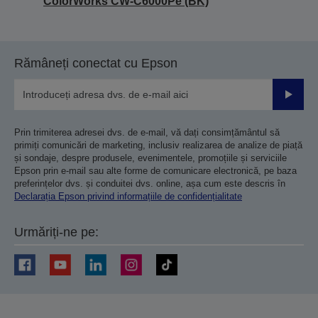
ColorWorks CW-C6000Pe (BK)
Rămâneți conectat cu Epson
Trimiteț
Prin trimiterea adresei dvs. de e-mail, vă dați consimțământul să
primiți comunicări de marketing, inclusiv realizarea de analize de piață
și sondaje, despre produsele, evenimentele, promoțiile și serviciile
Epson prin e-mail sau alte forme de comunicare electronică, pe baza
preferințelor dvs. și conduitei dvs. online, așa cum este descris în
Declarația Epson privind informațiile de confidențialitate
Urmăriți-ne pe: