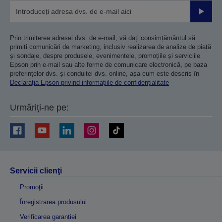
Trimiteț
Prin trimiterea adresei dvs. de e-mail, vă dați consimțământul să
primiți comunicări de marketing, inclusiv realizarea de analize de piață
și sondaje, despre produsele, evenimentele, promoțiile și serviciile
Epson prin e-mail sau alte forme de comunicare electronică, pe baza
preferințelor dvs. și conduitei dvs. online, așa cum este descris în
Declarația Epson privind informațiile de confidențialitate
Urmăriți-ne pe:
Servicii clienţi
Promoţii
Înregistrarea produsului
Verificarea garanției