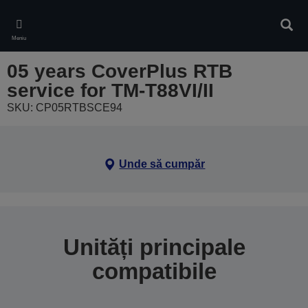
Skip
to
Căuta
main
Meniu
content
05 years CoverPlus RTB
service for TM-T88VI/II
SKU: CP05RTBSCE94
Unde să cumpăr
Unități principale
compatibile