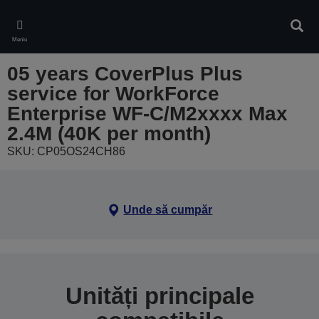
Skip
to
Căuta
main
Meniu
content
05 years CoverPlus Plus
service for WorkForce
Enterprise WF-C/M2xxxx Max
2.4M (40K per month)
SKU: CP05OS24CH86
Unde să cumpăr
Unități principale