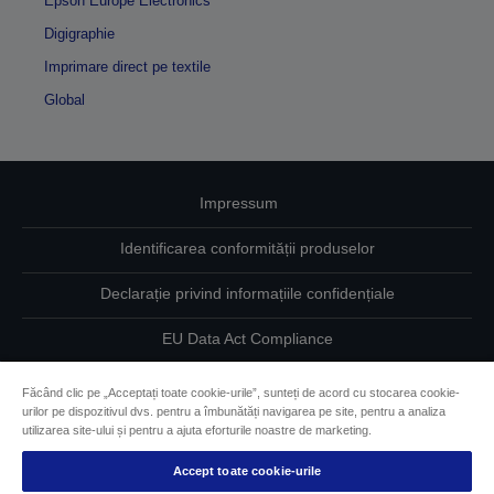
Epson Europe Electronics
Digigraphie
Imprimare direct pe textile
Global
Impressum
Identificarea conformității produselor
Declarație privind informațiile confidențiale
EU Data Act Compliance
Contactaţi-ne în legătură cu datele dumneavoastră
Făcând clic pe „Acceptați toate cookie-urile”, sunteți de acord cu stocarea cookie-
urilor pe dispozitivul dvs. pentru a îmbunătăți navigarea pe site, pentru a analiza
Informaţii despre modulele cookie
utilizarea site-ului și pentru a ajuta eforturile noastre de marketing.
Accept toate cookie-urile
Angajamentul Epson pe linie de accesibilitate