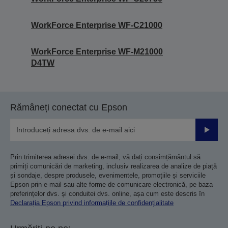
WorkForce Enterprise WF-C21000
WorkForce Enterprise WF-M21000
D4TW
Rămâneți conectat cu Epson
Trimiteț
Prin trimiterea adresei dvs. de e-mail, vă dați consimțământul să
primiți comunicări de marketing, inclusiv realizarea de analize de piață
și sondaje, despre produsele, evenimentele, promoțiile și serviciile
Epson prin e-mail sau alte forme de comunicare electronică, pe baza
preferințelor dvs. și conduitei dvs. online, așa cum este descris în
Declarația Epson privind informațiile de confidențialitate