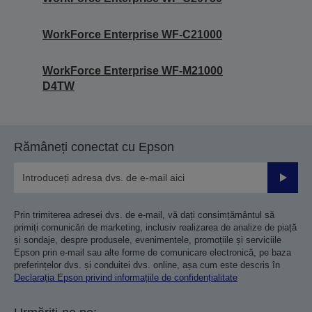
WorkForce Enterprise WF-C21000
WorkForce Enterprise WF-M21000
D4TW
Rămâneți conectat cu Epson
Trimiteț
Prin trimiterea adresei dvs. de e-mail, vă dați consimțământul să
primiți comunicări de marketing, inclusiv realizarea de analize de piață
și sondaje, despre produsele, evenimentele, promoțiile și serviciile
Epson prin e-mail sau alte forme de comunicare electronică, pe baza
preferințelor dvs. și conduitei dvs. online, așa cum este descris în
Declarația Epson privind informațiile de confidențialitate