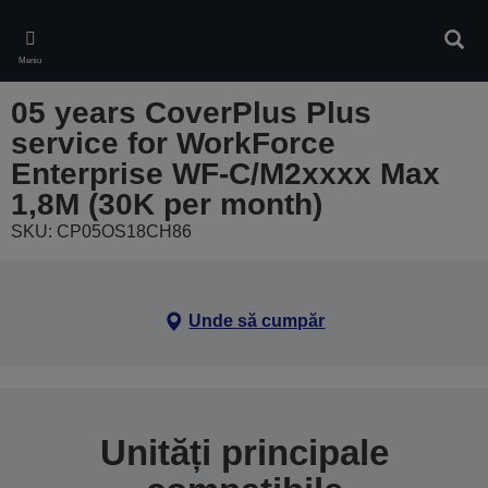
Skip
to
Căuta
main
Meniu
content
05 years CoverPlus Plus
service for WorkForce
Enterprise WF-C/M2xxxx Max
1,8M (30K per month)
SKU: CP05OS18CH86
Unde să cumpăr
Unități principale