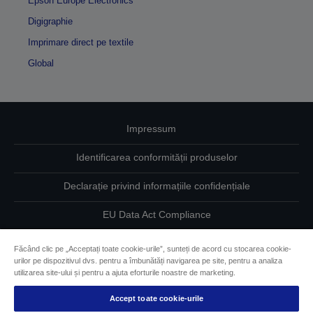
Epson Europe Electronics
Digigraphie
Imprimare direct pe textile
Global
Impressum
Identificarea conformității produselor
Declarație privind informațiile confidențiale
EU Data Act Compliance
Contactaţi-ne în legătură cu datele dumneavoastră
Făcând clic pe „Acceptați toate cookie-urile”, sunteți de acord cu stocarea cookie-
urilor pe dispozitivul dvs. pentru a îmbunătăți navigarea pe site, pentru a analiza
Informaţii despre modulele cookie
utilizarea site-ului și pentru a ajuta eforturile noastre de marketing.
Accept toate cookie-urile
Angajamentul Epson pe linie de accesibilitate