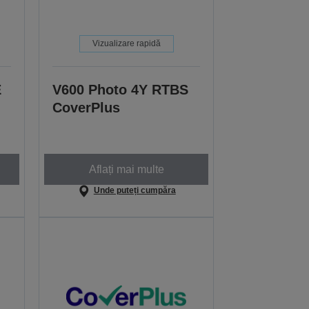
Vizualizare rapidă
E
V600 Photo 4Y RTBS
CoverPlus
Aflați mai multe
Unde puteți cumpăra