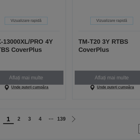
Vizualizare rapidă
Vizualizare rapidă
-13000XL/PRO 4Y
TM-T20 3Y RTBS
BS CoverPlus
CoverPlus
Aflați mai multe
Aflați mai multe
Unde puteți cumpăra
Unde puteți cumpăra
1
2
3
4
⋯
139
ergi
Mergi
a
la
agina
pagina