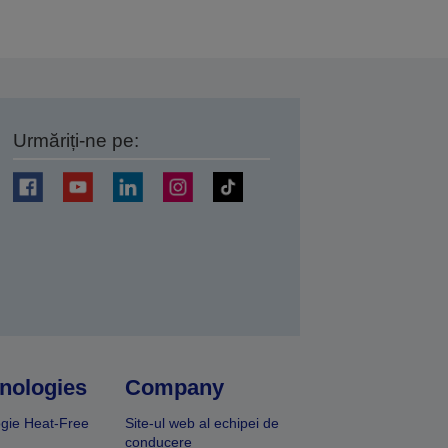
Urmăriți-ne pe:
ți
nologies
Company
gie Heat-Free
Site-ul web al echipei de
conducere