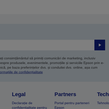
nterioară
următoare
Trimite
dați consimțământul să primiți comunicări de marketing, inclusiv
despre produsele, evenimentele, promoțiile și serviciile Epson prin e-
că, pe baza preferințelor dvs. și conduitei dvs. online, așa cum
ormațiile de confidențialitate
Legal
Partners
Tech
Declarație de
Portal pentru parteneri
Tehnolo
confidențialitate pentru
Epson