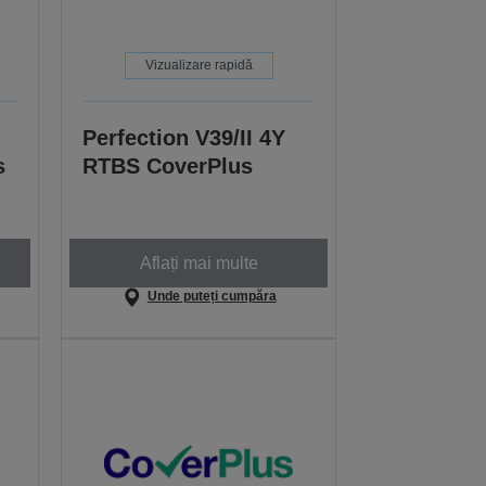
Vizualizare rapidă
Perfection V39/II 4Y
s
RTBS CoverPlus
Aflați mai multe
Unde puteți cumpăra