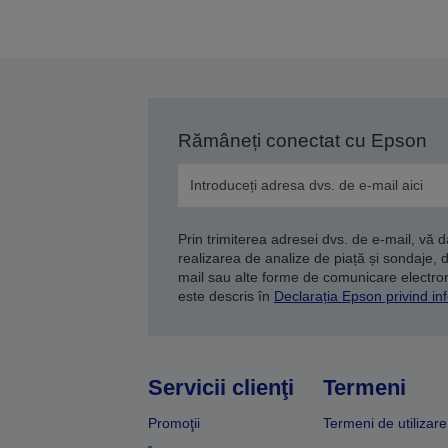
a
Rămâneți conectat cu Epson
Prin trimiterea adresei dvs. de e-mail, vă 
realizarea de analize de piață și sondaje, 
mail sau alte forme de comunicare electroni
este descris în
Declarația Epson privind inf
Servicii clienţi
Termeni
Promoţii
Termeni de utilizare