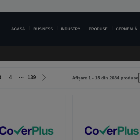
ACASĂ
BUSINESS
INDUSTRY
PRODUSE
CERNEALĂ
3
4
⋯
139
Afișare 1 - 15 din 2084 produse
Mergi
la
pagina
următoare