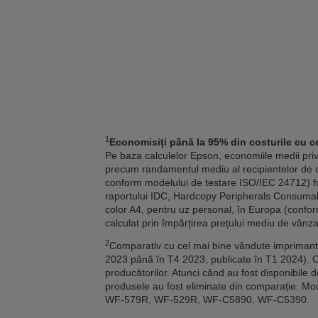
1
Economisiți până la 95% din costurile cu ce
Pe baza calculelor Epson, economiile medii pri
precum randamentul mediu al recipientelor de c
conform modelului de testare ISO/IEC 24712) fo
raportului IDC, Hardcopy Peripherals Consumables
color A4, pentru uz personal, în Europa (confor
calculat prin împărțirea prețului mediu de vânza
2
Comparativ cu cel mai bine vândute imprimante 
2023 până în T4 2023, publicate în T1 2024). 
producătorilor. Atunci când au fost disponibile 
produsele au fost eliminate din comparație
WF-579R, WF-529R, WF-C5890, WF-C5390.