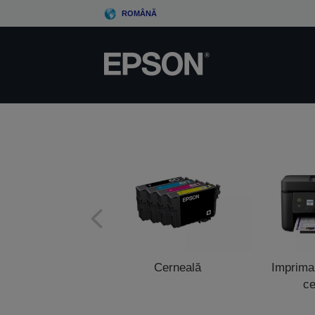
Skip
ROMÂNĂ
to
main
content
Cerneală
Impriman
ce