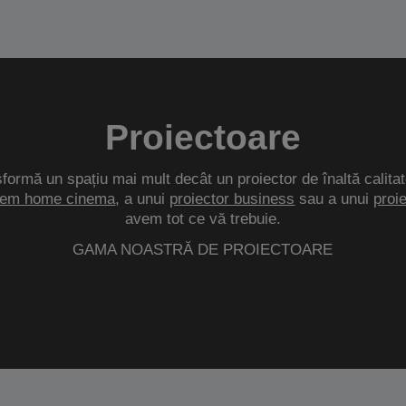
Proiectoare
sformă un spațiu mai mult decât un proiector de înaltă calitat
tem home cinema
, a unui
proiector business
sau a unui
proi
avem tot ce vă trebuie.
GAMA NOASTRĂ DE PROIECTOARE