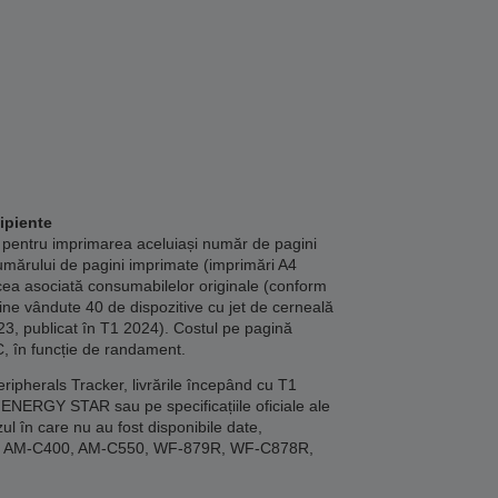
ipiente
 pentru imprimarea aceluiași număr de pagini
umărului de pagini imprimate (imprimări A4
cea asociată consumabilelor originale (conform
bine vândute 40 de dispozitive cu jet de cerneală
23, publicat în T1 2024). Costul pe pagină
C, în funcție de randament.
ipherals Tracker, livrările începând cu T1
ENERGY STAR sau pe specificațiile oficiale ale
ul în care nu au fost disponibile date,
00, AM-C400, AM-C550, WF-879R, WF-C878R,