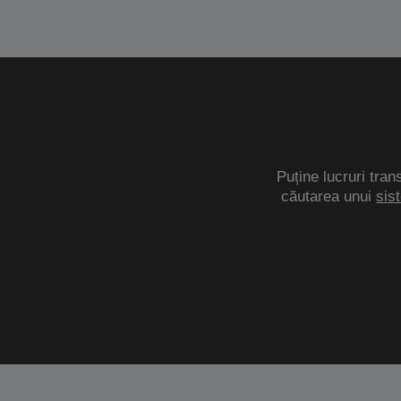
Puține lucruri tran
căutarea unui
sis