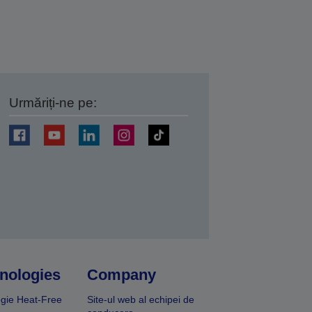
Urmăriți-ne pe:
ți
nologies
Company
gie Heat-Free
Site-ul web al echipei de