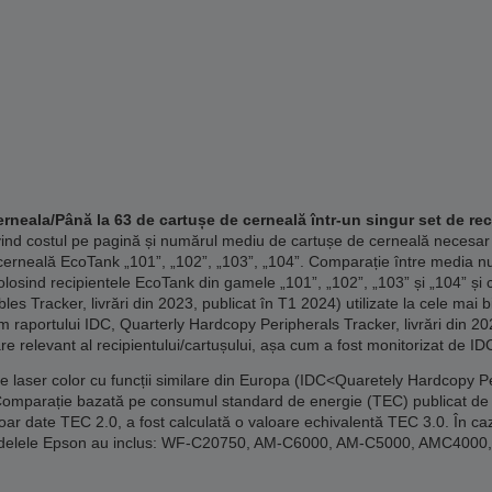
rneala/Până la 63 de cartușe de cerneală într-un singur set de rec
vind costul pe pagină și numărul mediu de cartușe de cerneală necesar
erneală EcoTank „101”, „102”, „103”, „104”. Comparație între media n
losind recipientele EcoTank din gamele „101”, „102”, „103” și „104” și 
 Tracker, livrări din 2023, publicat în T1 2024) utilizate la cele mai 
m raportului IDC, Quarterly Hardcopy Peripherals Tracker, livrări din 20
re relevant al recipientului/cartușului, așa cum a fost monitorizat de ID
laser color cu funcții similare din Europa (IDC<Quaretely Hardcopy Per
Comparație bazată pe consumul standard de energie (TEC) publicat de 
doar date TEC 2.0, a fost calculată o valoare echivalentă TEC 3.0. În caz
. Modelele Epson au inclus: WF-C20750, AM-C6000, AM-C5000, AMC40