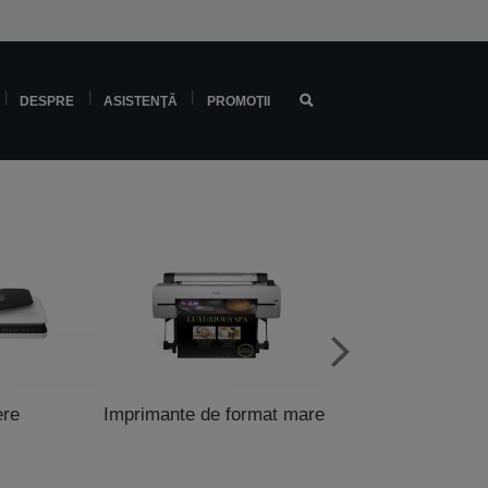
DESPRE
ASISTENŢĂ
PROMOŢII
ere
Imprimante de format mare
Imprimante pentru 
şi POS