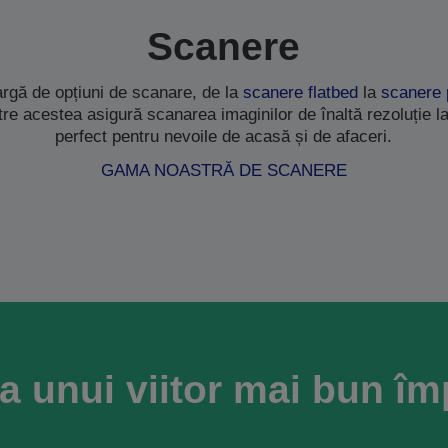
Scanere
rgă de opțiuni de scanare, de la
scanere flatbed
la
scanere 
ntre acestea asigură scanarea imaginilor de înaltă rezoluție la
perfect pentru nevoile de acasă și de afaceri.
GAMA NOASTRĂ DE SCANERE
a unui viitor mai bun î