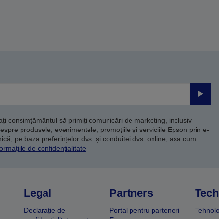
Trimite
dați consimțământul să primiți comunicări de marketing, inclusiv
despre produsele, evenimentele, promoțiile și serviciile Epson prin e-
că, pe baza preferințelor dvs. și conduitei dvs. online, așa cum
ormațiile de confidențialitate
Legal
Partners
Tech
Declarație de
Portal pentru parteneri
Tehnolo