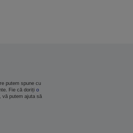
care putem spune cu
te. Fie că doriți
o
, vă putem ajuta să