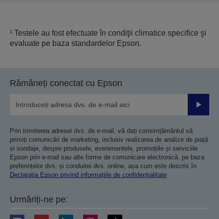
¹ Testele au fost efectuate în condiţii climatice specifice şi
evaluate pe baza standardelor Epson.
Rămâneți conectat cu Epson
Trimiteț
Prin trimiterea adresei dvs. de e-mail, vă dați consimțământul să
primiți comunicări de marketing, inclusiv realizarea de analize de piață
și sondaje, despre produsele, evenimentele, promoțiile și serviciile
Epson prin e-mail sau alte forme de comunicare electronică, pe baza
preferințelor dvs. și conduitei dvs. online, așa cum este descris în
Declarația Epson privind informațiile de confidențialitate
Urmăriți-ne pe: