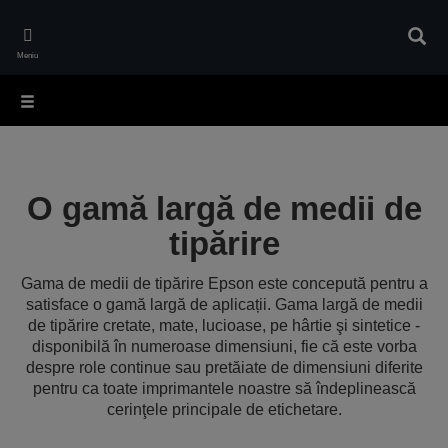
Skip
to
Căuta
main
Meniu
content
O gamă largă de medii de
tipărire
Gama de medii de tipărire Epson este concepută pentru a
satisface o gamă largă de aplicații. Gama largă de medii
de tipărire cretate, mate, lucioase, pe hârtie şi sintetice -
disponibilă în numeroase dimensiuni, fie că este vorba
despre role continue sau pretăiate de dimensiuni diferite
pentru ca toate imprimantele noastre să îndeplinească
cerinţele principale de etichetare.