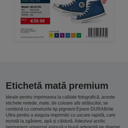
Etichetă mată premium
Ideale pentru imprimarea la calitate fotografică, aceste
etichete netede, mate, de culoare alb strălucitor, se
combină cu cernelurile tip pigment Epson DURABrite
Ultra pentru a asigura imprimări cu uscare rapidă, care
rezistă la zgâriere, apă și căldură. Adezivul acrilic
permanent universal asigură o bună aderenţă pe diverse