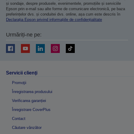
și sondaje, despre produsele, evenimentele, promoțiile și serviciile
Epson prin e-mail sau alte forme de comunicare electronică, pe baza
preferințelor dvs. și conduitei dvs. online, așa cum este descris în
Declarația Epson privind informațiile de confidențialitate
Urmăriți-ne pe:
Servicii clienţi
Promoţii
Înregistrarea produsului
Verificarea garanției
Înregistrare CoverPlus
Contact
Căutare vânzător