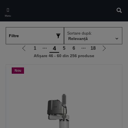
Skip
to
Căuta
main
Meniu
content
Sortare după:
Filtre
4
1
⋯
5
6
⋯
18
Mergi
Mergi
Afișare 46 - 60 din 256 produse
la
la
pagina
pagina
anterioară
următoare
Nou