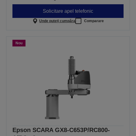
Solicitare apel telefonic
Unde puteți cumpăra
Comparare
Nou
Epson SCARA GX8-C653P/RC800-