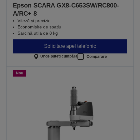
Epson SCARA GX8-C653SW/RC800-
A/RC+ 8
Viteză și precizie
Economisire de spațiu
Sarcină utilă de 8 kg
Solicitare apel telefonic
Unde puteți cumpăra
Comparare
Nou