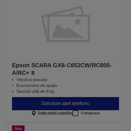
Epson SCARA GX8-C652CW/RC800-
A/RC+ 8
Viteză și precizie
Economisire de spațiu
Sarcină utilă de 8 kg
Solicitare apel telefonic
Unde puteți cumpăra
Comparare
Nou