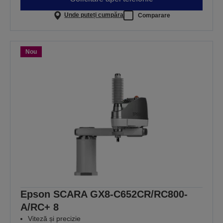
Unde puteți cumpăra
Comparare
Nou
Epson SCARA GX8-C652CR/RC800-
A/RC+ 8
Viteză și precizie