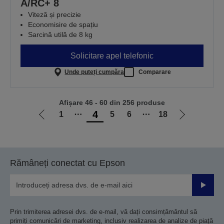
A/RC+ 8
Viteză și precizie
Economisire de spațiu
Sarcină utilă de 8 kg
Solicitare apel telefonic
Unde puteți cumpăra
Comparare
Afișare 46 - 60 din 256 produse
4
1
⋯
5
6
⋯
18
Mergi
Mergi
la
la
pagina
pagina
anterioară
următoare
Rămâneți conectat cu Epson
Trimiteț
Prin trimiterea adresei dvs. de e-mail, vă dați consimțământul să
primiți comunicări de marketing, inclusiv realizarea de analize de piață