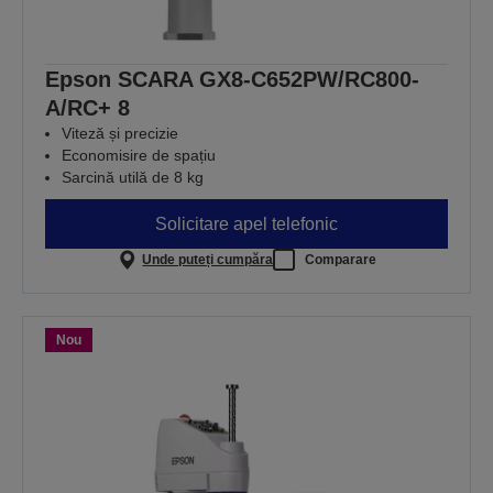
Epson SCARA GX8-C652PW/RC800-
A/RC+ 8
Viteză și precizie
Economisire de spațiu
Sarcină utilă de 8 kg
Solicitare apel telefonic
Unde puteți cumpăra
Comparare
Nou