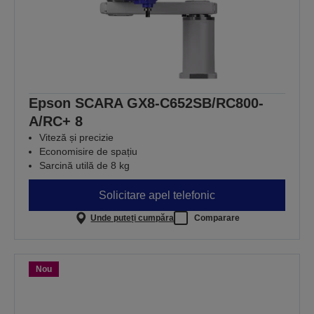
Epson SCARA GX8-C652SB/RC800-
A/RC+ 8
Viteză și precizie
Economisire de spațiu
Sarcină utilă de 8 kg
Solicitare apel telefonic
Unde puteți cumpăra
Comparare
Nou