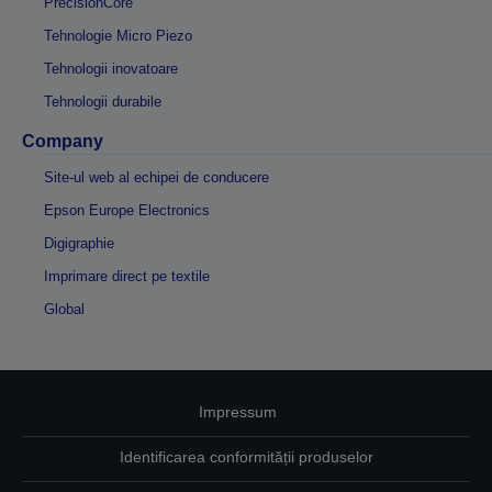
PrecisionCore
Tehnologie Micro Piezo
Tehnologii inovatoare
Tehnologii durabile
Company
Site-ul web al echipei de conducere
Epson Europe Electronics
Digigraphie
Imprimare direct pe textile
Global
Impressum
Identificarea conformității produselor