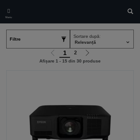
Skip
to
Căuta
main
Meniu
content
Sortare după:
Filtre
1
2
Mergi
Mergi
Afișare 1 - 15 din 30 produse
la
la
pagina
pagina
anterioară
următoare