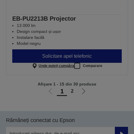
EB-PU2213B Projector
13.000 lm
Design compact și ușor
Instalare facilă
Model negru
Solicitare apel telefonic
Unde puteți cumpăra
Comparare
Afișare 1 - 15 din 30 produse
1
2
Mergi
Mergi
la
la
pagina
pagina
anterioară
următoare
Rămâneți conectat cu Epson