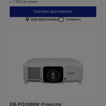
7.000 de lumeni
Solicitare apel telefonic
Unde puteți cumpăra
Comparare
EB-PQ2008W Projector