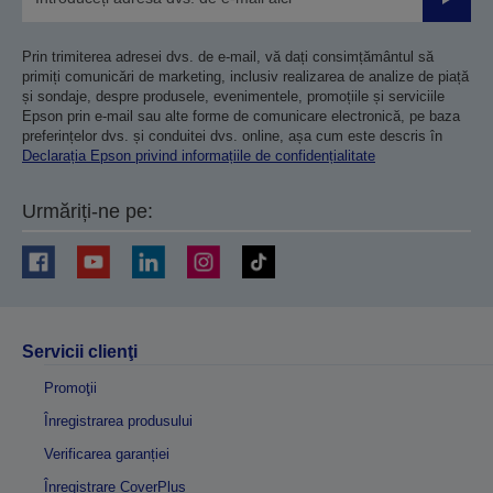
Trimiteț
Prin trimiterea adresei dvs. de e-mail, vă dați consimțământul să
primiți comunicări de marketing, inclusiv realizarea de analize de piață
și sondaje, despre produsele, evenimentele, promoțiile și serviciile
Epson prin e-mail sau alte forme de comunicare electronică, pe baza
preferințelor dvs. și conduitei dvs. online, așa cum este descris în
Declarația Epson privind informațiile de confidențialitate
Urmăriți-ne pe:
Servicii clienţi
Promoţii
Înregistrarea produsului
Verificarea garanției
Înregistrare CoverPlus