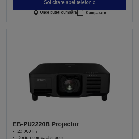
Solicitare apel telefonic
Unde puteți cumpăra
Comparare
EB-PU2220B Projector
20.000 lm
Design compact și ușor