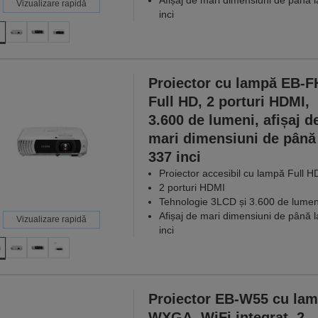
Afișaj de mari dimensiuni de până 
Vizualizare rapidă
inci
Proiector cu lampă EB-F
Full HD, 2 porturi HDMI,
3.600 de lumeni, afișaj d
mari dimensiuni de până 
337 inci
Proiector accesibil cu lampă Full H
2 porturi HDMI
Tehnologie 3LCD și 3.600 de lumen
Afișaj de mari dimensiuni de până 
Vizualizare rapidă
inci
Proiector EB-W55 cu la
WXGA, WiFi integrat, 2