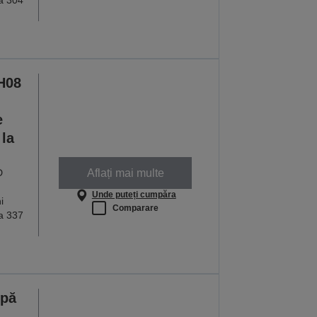
la 304
H08
e
la
Aflați mai multe
D
Unde puteți cumpăra
i
Comparare
la 337
mpă