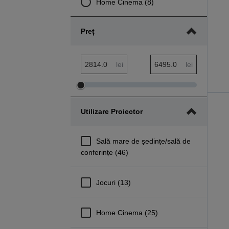
Home Cinema (8)
Preț
Interval minim Preț
Interval maxim Preț
lei
lei
Ajustare
Ajustare
interval
interval
Utilizare Proiector
minim
maxim
Preț
Preț
Sală mare de ședințe/sală de
conferințe (46)
Jocuri (13)
Home Cinema (25)