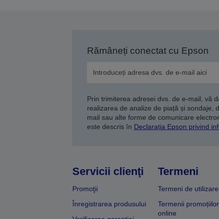
a
Rămâneți conectat cu Epson
Prin trimiterea adresei dvs. de e-mail, vă 
realizarea de analize de piață și sondaje, 
mail sau alte forme de comunicare electroni
este descris în
Declarația Epson privind inf
Servicii clienţi
Termeni
Promoţii
Termeni de utilizare
Înregistrarea produsului
Termenii promoțiilor
online
Verificarea garanției