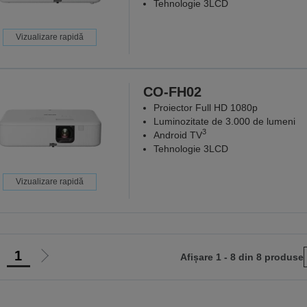
Tehnologie 3LCD
Vizualizare rapidă
CO-FH02
Proiector Full HD 1080p
Luminozitate de 3.000 de lumeni
3
Android TV
Tehnologie 3LCD
Vizualizare rapidă
1
Afișare 1 - 8 din 8 produse
ergi
Mergi
a
la
agina
pagina