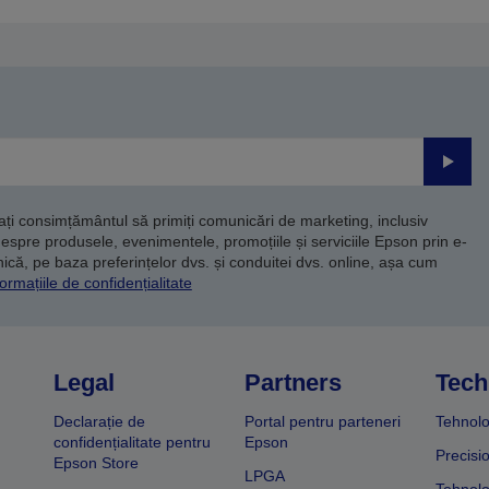
nterioară
următoare
Trimite
dați consimțământul să primiți comunicări de marketing, inclusiv
despre produsele, evenimentele, promoțiile și serviciile Epson prin e-
că, pe baza preferințelor dvs. și conduitei dvs. online, așa cum
ormațiile de confidențialitate
Legal
Partners
Tech
Declarație de
Portal pentru parteneri
Tehnolo
confidențialitate pentru
Epson
Precisi
Epson Store
LPGA
Tehnolo