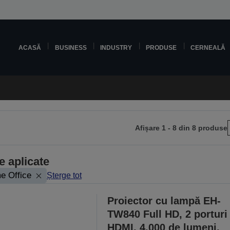
ACASĂ
BUSINESS
INDUSTRY
PRODUSE
CERNEALĂ
Afișare 1 - 8 din 8 produse
i
na
re aplicate
toare
e Office
Șterge tot
Proiector cu lampă EH-
TW840 Full HD, 2 porturi
HDMI, 4.000 de lumeni,