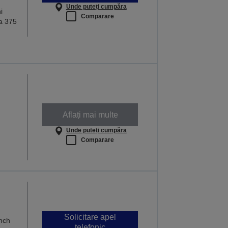
Unde puteți cumpăra
i
Comparare
la 375
Aflați mai multe
Unde puteți cumpăra
Comparare
Solicitare apel
nch
telefonic