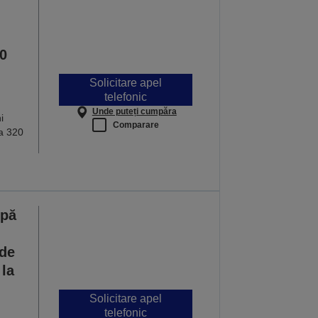
0
Solicitare apel
telefonic
Unde puteți cumpăra
i
Comparare
la 320
mpă
 de
la
Solicitare apel
telefonic