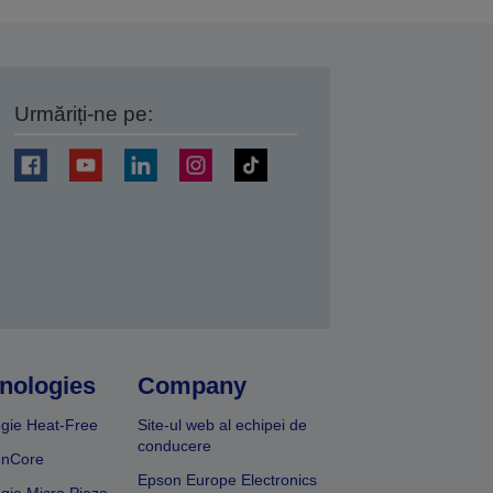
Urmăriți-ne pe:
ți
nologies
Company
gie Heat-Free
Site-ul web al echipei de
conducere
onCore
Epson Europe Electronics
gie Micro Piezo