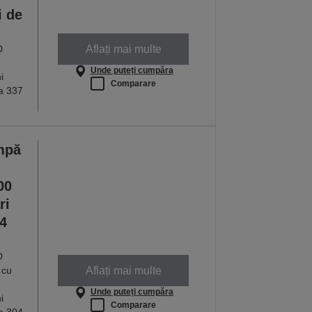
i de
Aflați mai multe
D
Unde puteți cumpăra
i
Comparare
la 337
mpă
00
ri
4
D
Aflați mai multe
 cu
Unde puteți cumpăra
i
Comparare