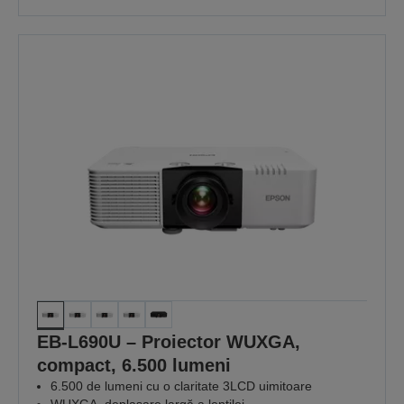
EB-L690U – Proiector WUXGA,
compact, 6.500 lumeni
6.500 de lumeni cu o claritate 3LCD uimitoare
WUXGA, deplasare largă a lentilei