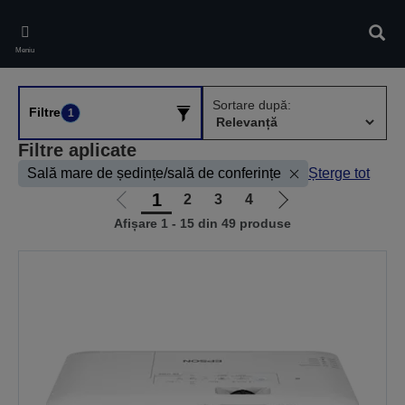
Skip
to
Căuta
main
Meniu
content
Sortare după:
Filtre
1
Filtre aplicate
Sală mare de ședințe/sală de conferințe
Șterge tot
1
2
3
4
Mergi
Mergi
Afișare 1 - 15 din 49 produse
la
la
pagina
pagina
anterioară
următoare