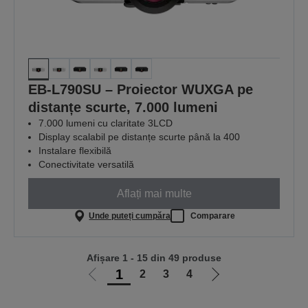
EB-L790SU – Proiector WUXGA pe
distanțe scurte, 7.000 lumeni
7.000 lumeni cu claritate 3LCD
Display scalabil pe distanțe scurte până la 400
Instalare flexibilă
Conectivitate versatilă
Aflați mai multe
Unde puteți cumpăra
Comparare
Afișare 1 - 15 din 49 produse
1
2
3
4
Mergi
Mergi
la
la