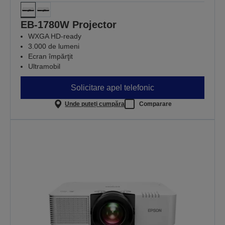
EB-1780W Projector
WXGA HD-ready
3.000 de lumeni
Ecran împărţit
Ultramobil
Solicitare apel telefonic
Unde puteți cumpăra
Comparare