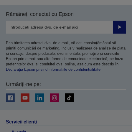
pagina
pagina
anterioară
următoare
Rămâneți conectat cu Epson
Trimiteț
Prin trimiterea adresei dvs. de e-mail, vă dați consimțământul să
primiți comunicări de marketing, inclusiv realizarea de analize de piață
și sondaje, despre produsele, evenimentele, promoțiile și serviciile
Epson prin e-mail sau alte forme de comunicare electronică, pe baza
preferințelor dvs. și conduitei dvs. online, așa cum este descris în
Declarația Epson privind informațiile de confidențialitate
Urmăriți-ne pe:
Servicii clienţi
Promoţii