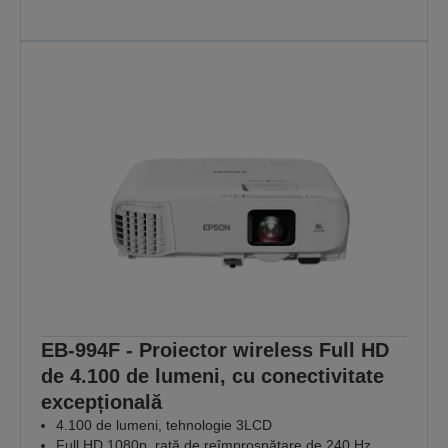
contează cel mai
mult
Deoarece fiecare lecție contează
DESCOPERIȚI MAI MULTE
EB-994F - Proiector wireless Full HD
de 4.100 de lumeni, cu conectivitate
excepțională
4.100 de lumeni, tehnologie 3LCD
Full HD 1080p, rată de reîmprospătare de 240 Hz