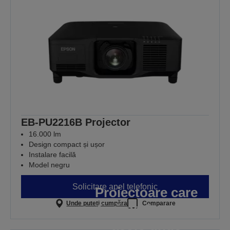
EB-PU2216B Projector
16.000 lm
Design compact și ușor
Instalare facilă
Model negru
Solicitare apel telefonic
Proiectoare care
Unde puteți cumpăra
Comparare
oferă performanțe
acolo unde