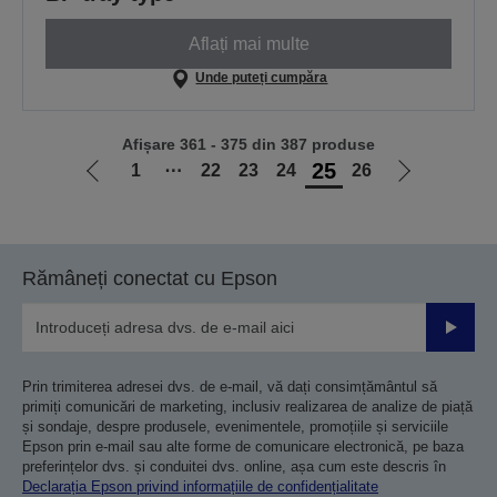
Aflați mai multe
Unde puteți cumpăra
Afișare 361 - 375 din 387 produse
25
1
⋯
22
23
24
26
Mergi
Mergi
la
la
pagina
pagina
anterioară
următoare
Rămâneți conectat cu Epson
Trimiteț
Prin trimiterea adresei dvs. de e-mail, vă dați consimțământul să
primiți comunicări de marketing, inclusiv realizarea de analize de piață
și sondaje, despre produsele, evenimentele, promoțiile și serviciile
Epson prin e-mail sau alte forme de comunicare electronică, pe baza
preferințelor dvs. și conduitei dvs. online, așa cum este descris în
Declarația Epson privind informațiile de confidențialitate