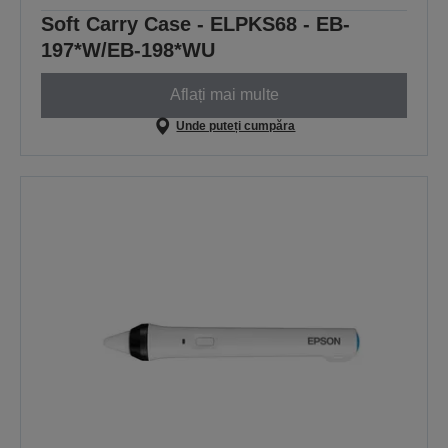
Soft Carry Case - ELPKS68 - EB-
197*W/EB-198*WU
Aflați mai multe
Unde puteți cumpăra