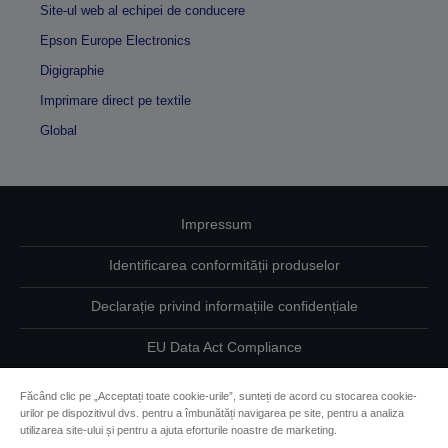
Site-ul web al echipei de conducere
Epson Europe Electronics
Digigraphie
Imprimare direct pe textile
Global
Impressum
Identificarea conformității produselor
Declarație privind informațiile confidențiale
EU Data Act Compliance
Contactaţi-ne în legătură cu datele dumneavoastră
Făcând clic pe „Acceptați toate cookie-urile”, sunteți de acord cu stocarea cookie-
urilor pe dispozitivul dvs. pentru a îmbunătăți navigarea pe site, pentru a analiza
Informaţii despre modulele cookie
utilizarea site-ului și pentru a ajuta eforturile noastre de marketing.