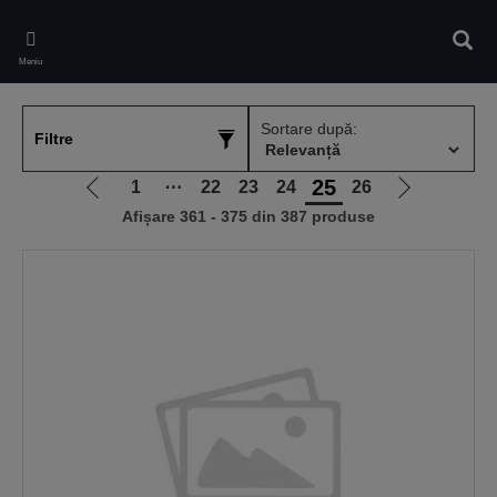
Skip
to
Căuta
main
Meniu
content
Sortare după:
Filtre
25
1
⋯
22
23
24
26
Mergi
Mergi
Afișare 361 - 375 din 387 produse
la
la
pagina
pagina
anterioară
următoare