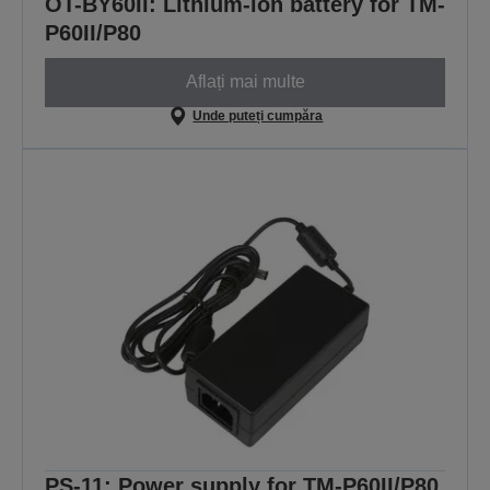
OT-BY60II: Lithium-ion battery for TM-
P60II/P80
Aflați mai multe
Unde puteți cumpăra
PS-11: Power supply for TM-P60II/P80