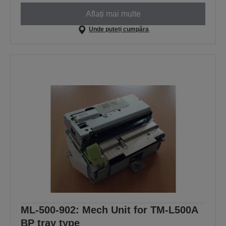
Aflați mai multe
Unde puteți cumpăra
ML-500-902: Mech Unit for TM-L500A
BP tray type