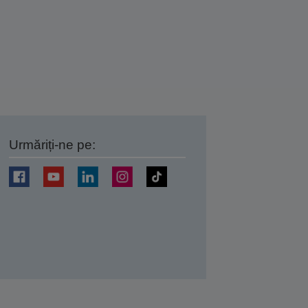
Urmăriți-ne pe:
ți