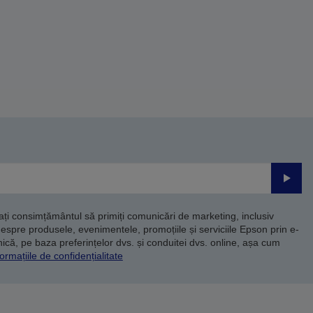
Trimite
dați consimțământul să primiți comunicări de marketing, inclusiv
despre produsele, evenimentele, promoțiile și serviciile Epson prin e-
că, pe baza preferințelor dvs. și conduitei dvs. online, așa cum
ormațiile de confidențialitate