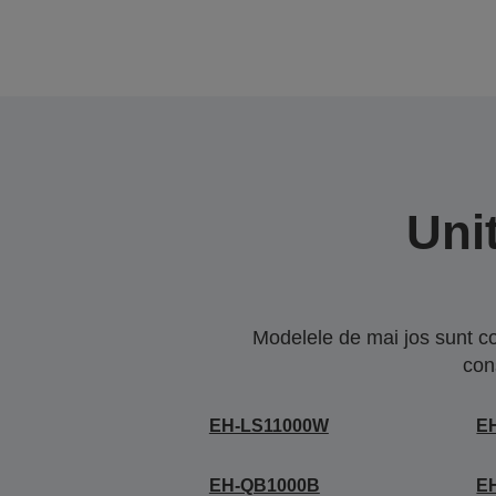
Uni
Modelele de mai jos sunt co
con
EH-LS11000W
E
EH-QB1000B
E