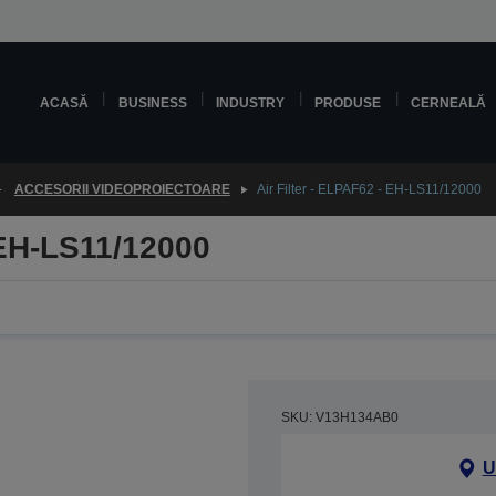
ACASĂ
BUSINESS
INDUSTRY
PRODUSE
CERNEALĂ
ACCESORII VIDEOPROIECTOARE
Air Filter - ELPAF62 - EH-LS11/12000
 EH-LS11/12000
SKU: V13H134AB0
U