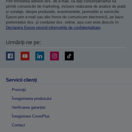
Prin trimiterea adresei dvs. de e-mail, vă dați consimțământul să
primiți comunicări de marketing, inclusiv realizarea de analize de piață
și sondaje, despre produsele, evenimentele, promoțiile și serviciile
Epson prin e-mail sau alte forme de comunicare electronică, pe baza
preferințelor dvs. și conduitei dvs. online, așa cum este descris în
Declarația Epson privind informațiile de confidențialitate
Urmăriți-ne pe:
Servicii clienţi
Promoţii
Înregistrarea produsului
Verificarea garanției
Înregistrare CoverPlus
Contact