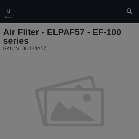
Skip
to
Căuta
main
Meniu
content
Air Filter - ELPAF57 - EF-100
series
SKU: V13H134A57