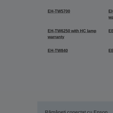
EH-TW5700
EH
wa
EH-TW6250 with HC lamp
E
warranty
EH-TW840
E
Rămâneți conectat cu Epson