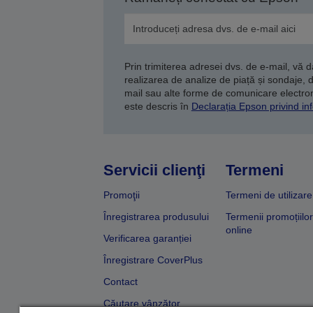
Prin trimiterea adresei dvs. de e-mail, vă 
realizarea de analize de piață și sondaje, 
mail sau alte forme de comunicare electroni
este descris în
Declarația Epson privind inf
Servicii clienţi
Termeni
Promoţii
Termeni de utilizare
Înregistrarea produsului
Termenii promoțiilor
online
Verificarea garanției
Înregistrare CoverPlus
Contact
Căutare vânzător