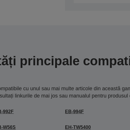
tăți principale compati
mpatibile cu unul sau mai multe articole din această gam
sultați linkurile de mai jos sau manualul pentru produsul 
B-992F
EB-994F
B-W56S
EH-TW5400