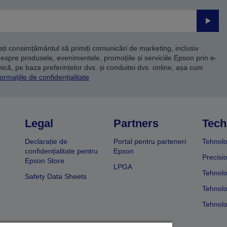
Trimite
dați consimțământul să primiți comunicări de marketing, inclusiv
despre produsele, evenimentele, promoțiile și serviciile Epson prin e-
că, pe baza preferințelor dvs. și conduitei dvs. online, așa cum
ormațiile de confidențialitate
Legal
Partners
Tech
Declarație de
Portal pentru parteneri
Tehnolo
confidențialitate pentru
Epson
Precisi
Epson Store
LPGA
Tehnolo
Safety Data Sheets
Tehnolo
Tehnolo