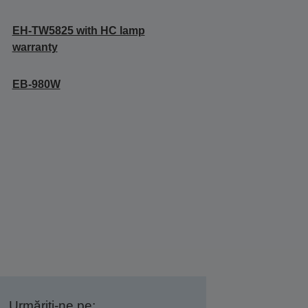
EH-TW5825 with HC lamp
warranty
EB-980W
Urmăriți-ne pe: