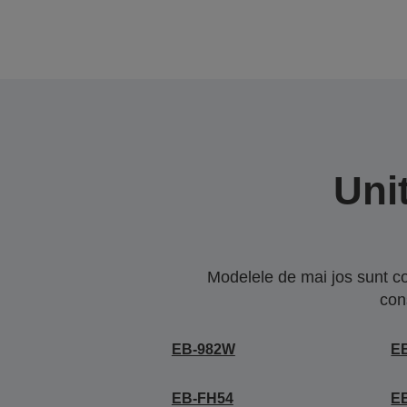
Uni
Modelele de mai jos sunt co
con
EB-982W
E
EB-FH54
E