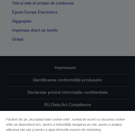
Site-ul web al echipei de conducere
Epson Europe Electronics
Digigraphie
Imprimare direct pe textile
Global
Impressum
Identificarea conformității produselor
Declarație privind informațiile confidențiale
EU Data Act Compliance
Contactaţi-ne în legătură cu datele dumneavoastră
Făcând clic pe „Acceptați toate cookie-urile”, sunteți de acord cu stocarea cookie-
urilor pe dispozitivul dvs. pentru a îmbunătăți navigarea pe site, pentru a analiza
Informaţii despre modulele cookie
utilizarea site-ului și pentru a ajuta eforturile noastre de marketing.