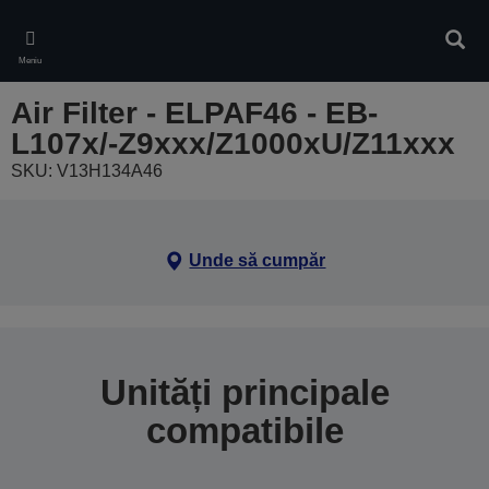
Skip
to
Căuta
main
Meniu
content
Air Filter - ELPAF46 - EB-
L107x/-Z9xxx/Z1000xU/Z11xxx
SKU: V13H134A46
Unde să cumpăr
Unități principale
compatibile