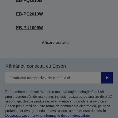
EB-PQ2010B
EB-PQ2010W
EB-PU1006W
Afișare toate
Rămâneți conectat cu Epson
Trimiteț
Prin trimiterea adresei dvs. de e-mail, vă dați consimțământul să
primiți comunicări de marketing, inclusiv realizarea de analize de piață
și sondaje, despre produsele, evenimentele, promoțiile și serviciile
Epson prin e-mail sau alte forme de comunicare electronică, pe baza
preferințelor dvs. și conduitei dvs. online, așa cum este descris în
Declarația Epson privind informațiile de confidențialitate