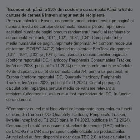
1
Economisiți până la 95% din costurile cu cerneala/Până la 63 de
cartușe de cerneală într-un singur set de recipiente
Pe baza calculelor Epson, economiile medii privind costul pe pagină și
numărul mediu de cartușe de cerneală necesar pentru imprimarea
aceluiași număr de pagini precum randamentul mediu al recipientelor
de cerneală EcoTank „101”, „102”, „103”, „104”. Comparație între
media numărului de pagini imprimate (imprimări A4 conform modelului
de testare ISO/IEC 24712) folosind recipientele EcoTank din gamele
„101”, „102”, „103” și „104” și cea asociată consumabilelor originale
(conform raportului IDC, Hardcopy Peripherals Consumables Tracker,
livrări din 2023, publicat în T1 2024) utilizate la cele mai bine vândute
40 de dispozitive cu jet de cerneală color A4, pentru uz personal, în
Europa (conform raportului IDC, Quarterly Hardcopy Peripherals
Tracker, livrări din 2023, publicat în T1 2024). Costul pe pagină
calculat prin împărțirea prețului mediu de vânzare relevant al
recipientului/cartușului, așa cum a fost monitorizat de IDC, în funcție
de randament.
2
Comparativ cu cel mai bine vândute imprimante laser color cu funcții
similare din Europa (IDC<Quaretely Hardcopy Peripherals Tracker,
livrările începând cu T1 2023 până în T4 2023, publicate în T1 2024).
Comparație bazată pe consumul standard de energie (TEC) publicat
de ENERGY STAR sau pe specificațiile oficiale ale producătorilor.
Atunci când au fost disponibile doar date TEC 2.0, a fost calculată o