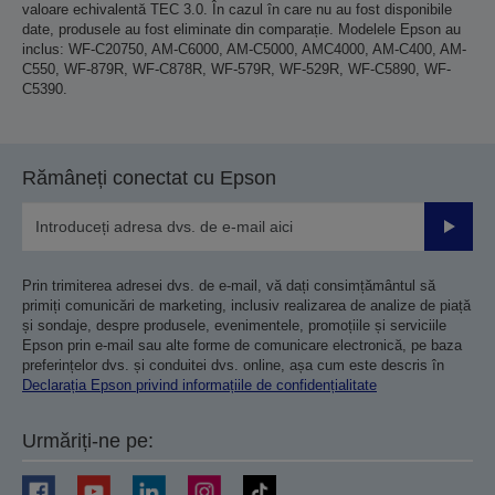
valoare echivalentă TEC 3.0. În cazul în care nu au fost disponibile
date, produsele au fost eliminate din comparație. Modelele Epson au
inclus: WF-C20750, AM-C6000, AM-C5000, AMC4000, AM-C400, AM-
C550, WF-879R, WF-C878R, WF-579R, WF-529R, WF-C5890, WF-
C5390.
Rămâneți conectat cu Epson
Trimiteț
Prin trimiterea adresei dvs. de e-mail, vă dați consimțământul să
primiți comunicări de marketing, inclusiv realizarea de analize de piață
și sondaje, despre produsele, evenimentele, promoțiile și serviciile
Epson prin e-mail sau alte forme de comunicare electronică, pe baza
preferințelor dvs. și conduitei dvs. online, așa cum este descris în
Declarația Epson privind informațiile de confidențialitate
Urmăriți-ne pe: