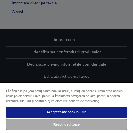
Imprimare direct pe textile
Global
Impressum
Identificarea conformității produselor
Declarație privind informațiile confidențiale
EU Data Act Compliance
Contactaţi-ne în legătură cu datele dumneavoastră
Făcând clic pe „Acceptați toate cookie-urile”, sunteți de acord cu stocarea cookie-
urilor pe dispozitivul dvs. pentru a îmbunătăți navigarea pe site, pentru a analiza
Informaţii despre modulele cookie
utilizarea site-ului și pentru a ajuta eforturile noastre de marketing.
Accept toate cookie-urile
Angajamentul Epson pe linie de accesibilitate
Respingeți toate
Drepturi de autor © 2026 Seiko Epson