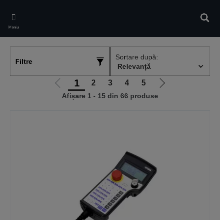
Skip
to
Căuta
main
Meniu
content
Sortare după:
Filtre
1
2
3
4
5
Mergi
Mergi
Afișare 1 - 15 din 66 produse
la
la
pagina
pagina
anterioară
următoare