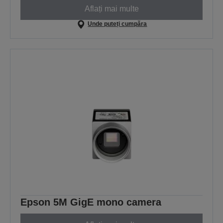
Aflați mai multe
Unde puteți cumpăra
Epson 5M GigE mono camera