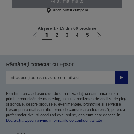
Aflați mai multe
Unde puteți cumpăra
Afișare 1 - 15 din 66 produse
1
2
3
4
5
Mergi
Mergi
la
la
pagina
pagina
anterioară
următoare
Rămâneți conectat cu Epson
Trimiteț
Prin trimiterea adresei dvs. de e-mail, vă dați consimțământul să
primiți comunicări de marketing, inclusiv realizarea de analize de piață
și sondaje, despre produsele, evenimentele, promoțiile și serviciile
Epson prin e-mail sau alte forme de comunicare electronică, pe baza
preferințelor dvs. și conduitei dvs. online, așa cum este descris în
Declarația Epson privind informațiile de confidențialitate