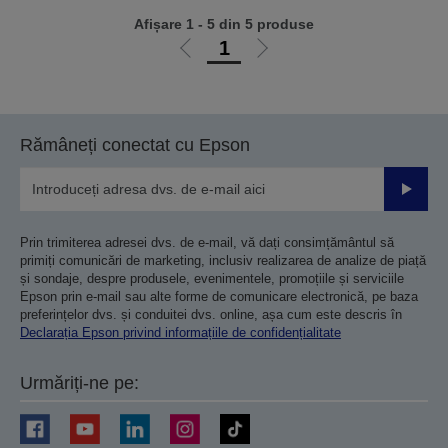
Afișare 1 - 5 din 5 produse
1
Mergi
Mergi
la
la
pagina
pagina
anterioară
următoare
Rămâneți conectat cu Epson
Trimiteț
Prin trimiterea adresei dvs. de e-mail, vă dați consimțământul să
primiți comunicări de marketing, inclusiv realizarea de analize de piață
și sondaje, despre produsele, evenimentele, promoțiile și serviciile
Epson prin e-mail sau alte forme de comunicare electronică, pe baza
preferințelor dvs. și conduitei dvs. online, așa cum este descris în
Declarația Epson privind informațiile de confidențialitate
Urmăriți-ne pe: