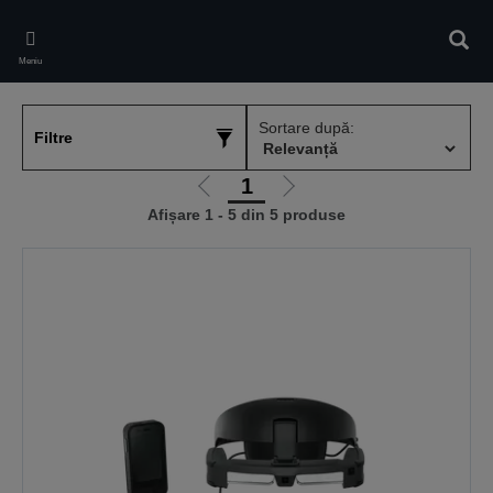
Skip
to
Căuta
main
Meniu
content
Sortare după:
Filtre
1
Mergi
Mergi
Afișare 1 - 5 din 5 produse
la
la
pagina
pagina
anterioară
următoare