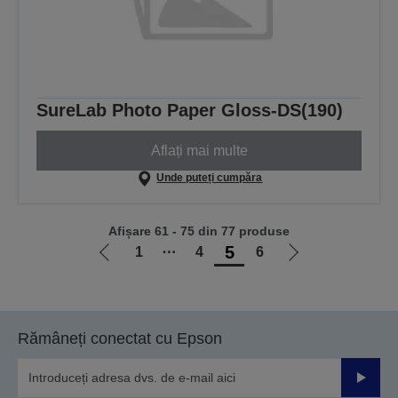
SureLab Photo Paper Gloss-DS(190)
Aflați mai multe
Unde puteți cumpăra
Afișare 61 - 75 din 77 produse
5
1
⋯
4
6
Mergi
Mergi
la
la
pagina
pagina
anterioară
următoare
Rămâneți conectat cu Epson
Trimiteț