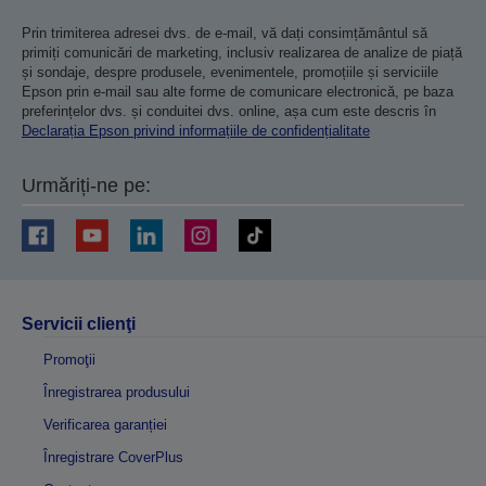
Prin trimiterea adresei dvs. de e-mail, vă dați consimțământul să
primiți comunicări de marketing, inclusiv realizarea de analize de piață
și sondaje, despre produsele, evenimentele, promoțiile și serviciile
Epson prin e-mail sau alte forme de comunicare electronică, pe baza
preferințelor dvs. și conduitei dvs. online, așa cum este descris în
Declarația Epson privind informațiile de confidențialitate
Urmăriți-ne pe:
Servicii clienţi
Promoţii
Înregistrarea produsului
Verificarea garanției
Înregistrare CoverPlus