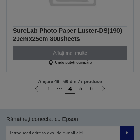
SureLab Photo Paper Luster-DS(190)
20cmx25cm 800sheets
Aflați mai multe
Unde puteți cumpăra
Afișare 46 - 60 din 77 produse
4
1
⋯
5
6
Mergi
Mergi
la
la
pagina
pagina
anterioară
următoare
Rămâneți conectat cu Epson
Trimiteț