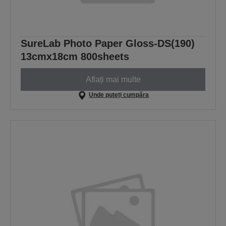
SureLab Photo Paper Gloss-DS(190)
13cmx18cm 800sheets
Aflați mai multe
Unde puteți cumpăra