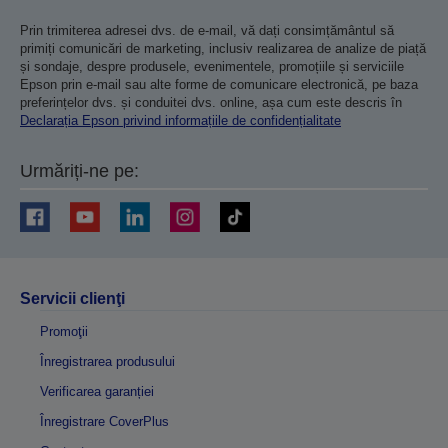
Prin trimiterea adresei dvs. de e-mail, vă dați consimțământul să
primiți comunicări de marketing, inclusiv realizarea de analize de piață
și sondaje, despre produsele, evenimentele, promoțiile și serviciile
Epson prin e-mail sau alte forme de comunicare electronică, pe baza
preferințelor dvs. și conduitei dvs. online, așa cum este descris în
Declarația Epson privind informațiile de confidențialitate
Urmăriți-ne pe:
Servicii clienţi
Promoţii
Înregistrarea produsului
Verificarea garanției
Înregistrare CoverPlus