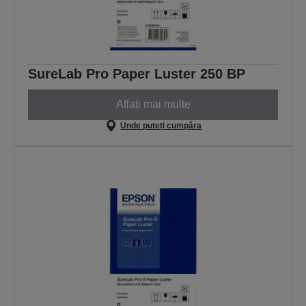
SureLab Pro Paper Luster 250 BP
Aflați mai multe
Unde puteți cumpăra