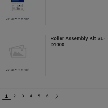
Vizualizare rapidă
Roller Assembly Kit SL-
D1000
Vizualizare rapidă
1
2
3
4
5
6
ergi
Mergi
a
la