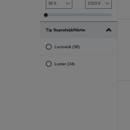
Interval minim Preț
Interval maxim Preț
lei
lei
Ajustare
Ajustare
interval
interval
Tip Suprafaţă/hârtie
minim
maxim
Preț
Preț
Lucioasă (38)
Luster (34)