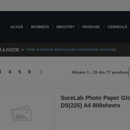
ACASĂ
BUSINESS
INDUSTRY
PRODUSE
CERNEALĂ
 & HÂRTIE
Hârtie si medii de tipărire pentru echipamente comerciale
3
4
5
6
Afișare 1 - 15 din 77 produse
Mergi
la
pagina
următoare
SureLab Photo Paper Gl
DS(225) A4 800sheets