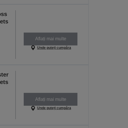
oss
ets
Aflați mai multe
Unde puteți cumpăra
ter
ets
Aflați mai multe
Unde puteți cumpăra