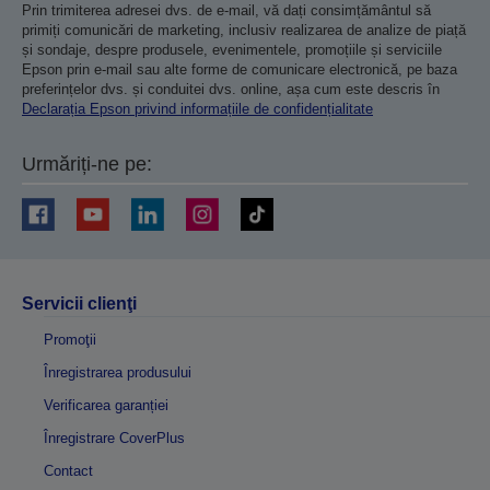
Prin trimiterea adresei dvs. de e-mail, vă dați consimțământul să
primiți comunicări de marketing, inclusiv realizarea de analize de piață
și sondaje, despre produsele, evenimentele, promoțiile și serviciile
Epson prin e-mail sau alte forme de comunicare electronică, pe baza
preferințelor dvs. și conduitei dvs. online, așa cum este descris în
Declarația Epson privind informațiile de confidențialitate
Urmăriți-ne pe:
Servicii clienţi
Promoţii
Înregistrarea produsului
Verificarea garanției
Înregistrare CoverPlus
Contact