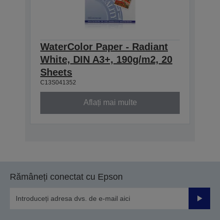
WaterColor Paper - Radiant
White, DIN A3+, 190g/m2, 20
Sheets
C13S041352
Aflați mai multe
Rămâneți conectat cu Epson
Trimiteț