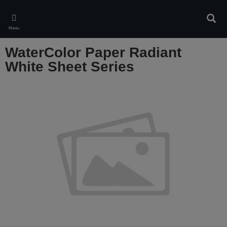
Skip
to
Căuta
main
Meniu
content
WaterColor Paper Radiant
White Sheet Series