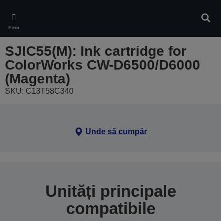
Skip
to
Căuta
main
Meniu
content
SJIC55(M): Ink cartridge for
ColorWorks CW-D6500/D6000
(Magenta)
SKU: C13T58C340
Unde să cumpăr
Unități principale
compatibile