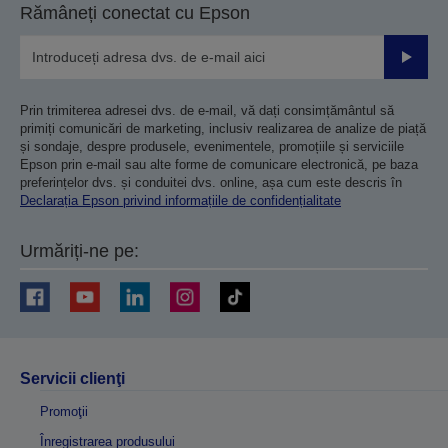
Rămâneți conectat cu Epson
Trimiteț
Prin trimiterea adresei dvs. de e-mail, vă dați consimțământul să
primiți comunicări de marketing, inclusiv realizarea de analize de piață
și sondaje, despre produsele, evenimentele, promoțiile și serviciile
Epson prin e-mail sau alte forme de comunicare electronică, pe baza
preferințelor dvs. și conduitei dvs. online, așa cum este descris în
Declarația Epson privind informațiile de confidențialitate
Urmăriți-ne pe:
Servicii clienţi
Promoţii
Înregistrarea produsului