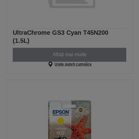
UltraChrome GS3 Cyan T45N200
(1.5L)
Aflați mai multe
Unde puteți cumpăra