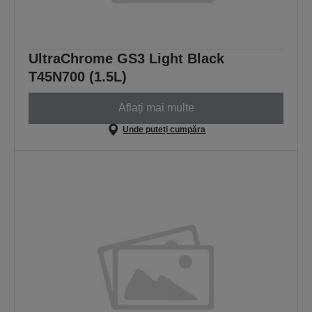
UltraChrome GS3 Light Black
T45N700 (1.5L)
Aflați mai multe
Unde puteți cumpăra