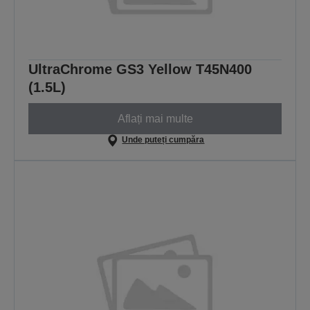
UltraChrome GS3 Yellow T45N400
(1.5L)
Aflați mai multe
Unde puteți cumpăra