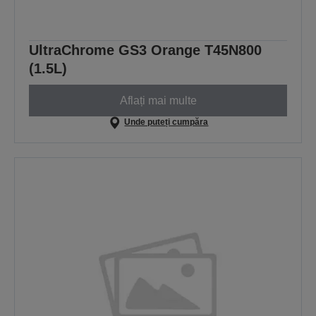
UltraChrome GS3 Orange T45N800
(1.5L)
Aflați mai multe
Unde puteți cumpăra