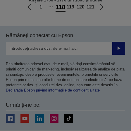
Afișare 1756 - 1770 din 1803 produse
118
1
⋯
119
120
121
Mergi
Mergi
la
la
pagina
pagina
anterioară
următoare
Rămâneți conectat cu Epson
Trimiteț
Prin trimiterea adresei dvs. de e-mail, vă dați consimțământul să
primiți comunicări de marketing, inclusiv realizarea de analize de piață
și sondaje, despre produsele, evenimentele, promoțiile și serviciile
Epson prin e-mail sau alte forme de comunicare electronică, pe baza
preferințelor dvs. și conduitei dvs. online, așa cum este descris în
Declarația Epson privind informațiile de confidențialitate
Urmăriți-ne pe: