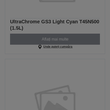
UltraChrome GS3 Light Cyan T45N500
(1.5L)
Aflați mai multe
Unde puteți cumpăra