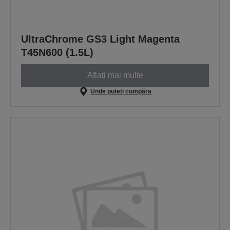
UltraChrome GS3 Light Magenta
T45N600 (1.5L)
Aflați mai multe
Unde puteți cumpăra