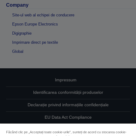
Company
Site-ul web al echipei de conducere
Epson Europe Electronics
Digigraphie
Imprimare direct pe textile
Global
Impressum
Identificarea conformității produselor
Declarație privind informațiile confidențiale
EU Data Act Compliance
Contactaţi-ne în legătură cu datele dumneavoastră
Făcând clic pe „Acceptați toate cookie-urile”, sunteți de acord cu stocarea cookie-