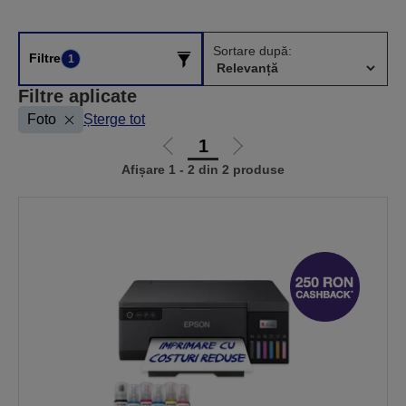
Sortare după:
Filtre
1
Filtre aplicate
Foto
Șterge tot
1
Mergi
Mergi
Afișare 1 - 2 din 2 produse
la
la
pagina
pagina
anterioară
următoare