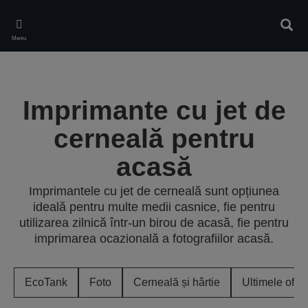
Skip
to
Căuta
main
Meniu
content
Imprimante cu jet de
cerneală pentru
acasă
Imprimantele cu jet de cerneală sunt opțiunea
ideală pentru multe medii casnice, fie pentru
utilizarea zilnică într-un birou de acasă, fie pentru
imprimarea ocazională a fotografiilor acasă.
EcoTank
Foto
Cerneală și hârtie
Ultimele ofer