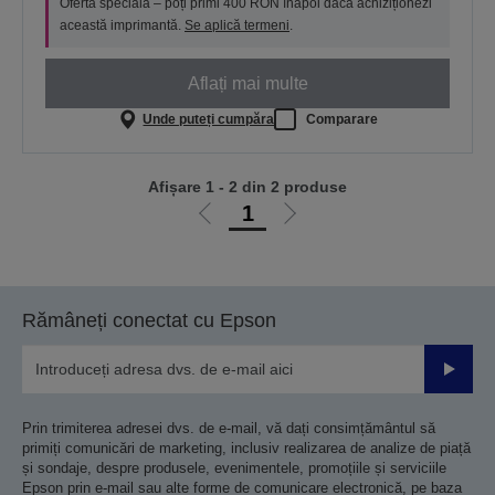
Ofertă specială – poți primi 400 RON înapoi dacă achiziționezi
această imprimantă.
Se aplică termeni
.
Aflați mai multe
Unde puteți cumpăra
Comparare
Afișare 1 - 2 din 2 produse
1
Mergi
Mergi
la
la
pagina
pagina
anterioară
următoare
Rămâneți conectat cu Epson
Trimiteț
Prin trimiterea adresei dvs. de e-mail, vă dați consimțământul să
primiți comunicări de marketing, inclusiv realizarea de analize de piață
și sondaje, despre produsele, evenimentele, promoțiile și serviciile
Epson prin e-mail sau alte forme de comunicare electronică, pe baza