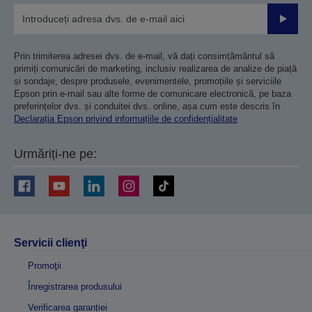
Trimiteț
Prin trimiterea adresei dvs. de e-mail, vă dați consimțământul să
primiți comunicări de marketing, inclusiv realizarea de analize de piață
și sondaje, despre produsele, evenimentele, promoțiile și serviciile
Epson prin e-mail sau alte forme de comunicare electronică, pe baza
preferințelor dvs. și conduitei dvs. online, așa cum este descris în
Declarația Epson privind informațiile de confidențialitate
Urmăriți-ne pe:
Servicii clienţi
Promoţii
Înregistrarea produsului
Verificarea garanției