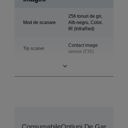
256 tonuri de gri,
Mod de scanare
Alb-negru, Color,
IR (InfraRed)
Contact image
Tip scaner
sensor (CIS)
Randament
130 DPM
Consumabile
Opțiuni De Garanție 