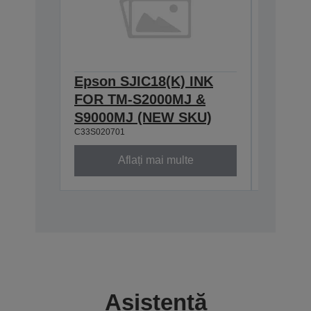
Epson SJIC18(K) INK
Epson 
FOR TM-S2000MJ &
FOR T
S9000MJ (NEW SKU)
S9000
C33S020701
C33S0204
Aflați mai multe
Asistență