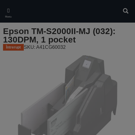
Skip
to
Căuta
main
Meniu
content
Epson TM-S2000II-MJ (032):
130DPM, 1 pocket
SKU: A41CG60032
Întrerupt