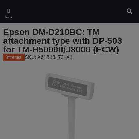
Skip
to
Căuta
main
Meniu
content
Epson DM-D210BC: TM
attachment type with DP-503
for TM-H5000II/J8000 (ECW)
SKU: A61B134701A1
Întrerupt