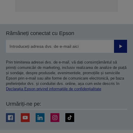
Rămâneți conectat cu Epson
Trimiteț
Prin trimiterea adresei dvs. de e-mail, vă dați consimțământul să
primiți comunicări de marketing, inclusiv realizarea de analize de piață
și sondaje, despre produsele, evenimentele, promoțiile și serviciile
Epson prin e-mail sau alte forme de comunicare electronică, pe baza
preferințelor dvs. și conduitei dvs. online, așa cum este descris în
Declarația Epson privind informațiile de confidențialitate
Urmăriți-ne pe: