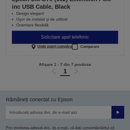
inc USB Cable, Black
Design elegant
Uşor de instalat şi de utilizat
Orientare flexibilă
Solicitare apel telefonic
Unde puteți cumpăra
Comparare
Afișare 1 - 7 din 7 produse
1
Mergi
Mergi
la
la
pagina
pagina
anterioară
următoare
Rămâneți conectat cu Epson
Trimiteț
Prin trimiterea adresei dvs. de e-mail, vă dați consimțământul să