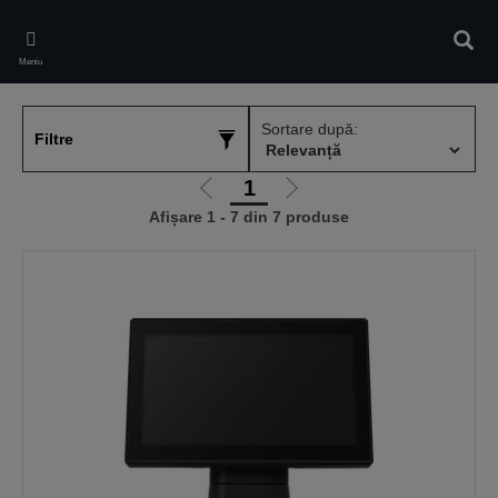
Skip
to
Căuta
main
Meniu
content
Sortare după:
Filtre
1
Mergi
Mergi
Afișare 1 - 7 din 7 produse
la
la
pagina
pagina
anterioară
următoare