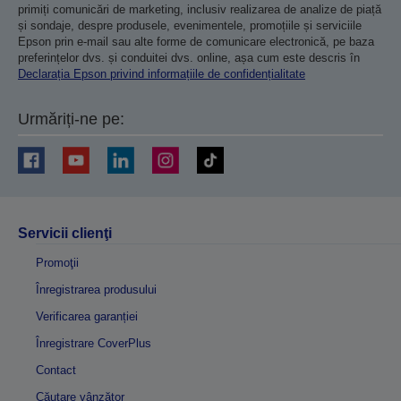
primiți comunicări de marketing, inclusiv realizarea de analize de piață
și sondaje, despre produsele, evenimentele, promoțiile și serviciile
Epson prin e-mail sau alte forme de comunicare electronică, pe baza
preferințelor dvs. și conduitei dvs. online, așa cum este descris în
Declarația Epson privind informațiile de confidențialitate
Urmăriți-ne pe:
Servicii clienţi
Promoţii
Înregistrarea produsului
Verificarea garanției
Înregistrare CoverPlus
Contact
Căutare vânzător