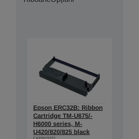
Epson ERC32B: Ribbon
Cartridge TM-U675/-
H6000 series, M-
U420/820/825 black
C43S015371