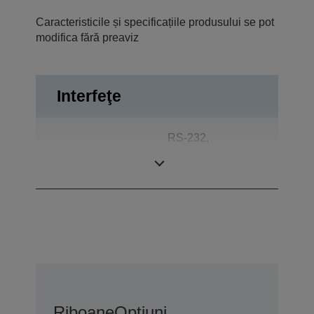
Caracteristicile și specificațiile produsului se pot
modifica fără preaviz
Interfeţe
RS-232,
Conexiuni
Expulzare sertar,
Afişaj client
Riboane
Opțiuni