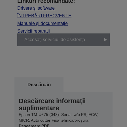
Linkuri recomandate:
Drivere și software
ÎNTREBĂRI FRECVENTE
Manuale și documentație
Servicii reparații
Accesați serviciul de asistență
Descărcări
Descărcare informații
suplimentare
Epson TM-U675 (043): Serial, w/o PS, ECW,
MICR, Auto cutter Fișă tehnică/broșură
Descărcare PDF