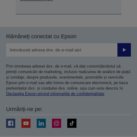
Rămâneți conectat cu Epson
Trimiteț
Prin trimiterea adresei dvs. de e-mail, vă dați consimțământul să
primiți comunicări de marketing, inclusiv realizarea de analize de piață
și sondaje, despre produsele, evenimentele, promoțiile și serviciile
Epson prin e-mail sau alte forme de comunicare electronică, pe baza
preferințelor dvs. și conduitei dvs. online, așa cum este descris în
Declarația Epson privind informațiile de confidențialitate
Urmăriți-ne pe: