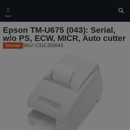
Skip
to
Căuta
main
Meniu
content
Epson TM-U675 (043): Serial,
w/o PS, ECW, MICR, Auto cutter
SKU: C31C283043
Întrerupt