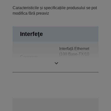
Caracteristicile și specificațiile produsului se pot
modifica fără preaviz
Interfeţe
Interfaţă Ethernet
(100 Base-TX/10
Conexiuni
Base-T),
Expulzare sertar