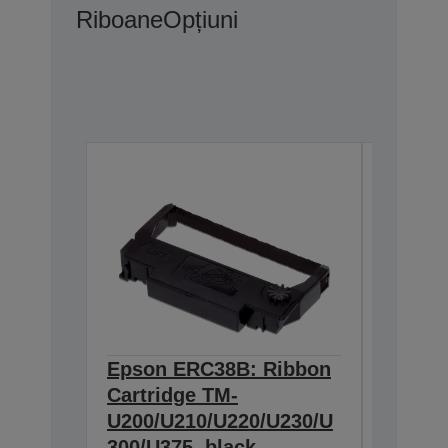
Riboane
Opțiuni
Epson ERC38B: Ribbon
Epson
Cartridge TM-
Ribbon
U200/U210/U220/U230/U
300/U3
300/U375, black
230, b