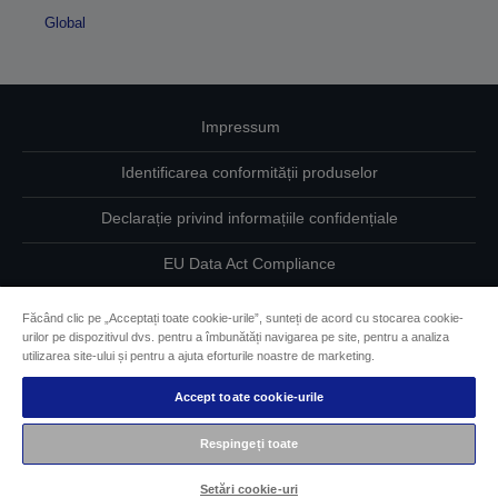
Global
Impressum
Identificarea conformității produselor
Declarație privind informațiile confidențiale
EU Data Act Compliance
Contactaţi-ne în legătură cu datele dumneavoastră
Făcând clic pe „Acceptați toate cookie-urile”, sunteți de acord cu stocarea cookie-
urilor pe dispozitivul dvs. pentru a îmbunătăți navigarea pe site, pentru a analiza
Informaţii despre modulele cookie
utilizarea site-ului și pentru a ajuta eforturile noastre de marketing.
Accept toate cookie-urile
Angajamentul Epson pe linie de accesibilitate
Respingeți toate
Drepturi de autor © 2026 Seiko Epson
Setări cookie-uri