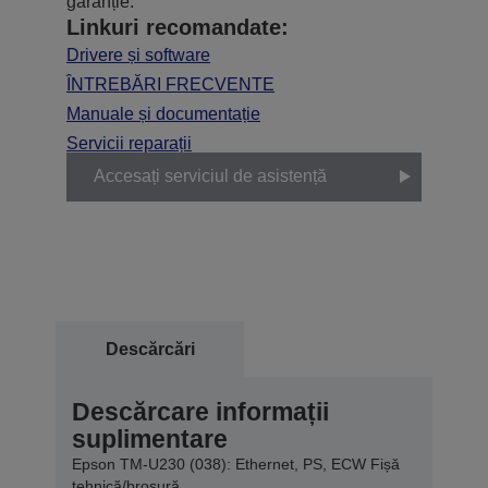
garanție.
Linkuri recomandate:
Drivere și software
ÎNTREBĂRI FRECVENTE
Manuale și documentație
Servicii reparații
Accesați serviciul de asistență
Descărcări
Descărcare informații
suplimentare
Epson TM-U230 (038): Ethernet, PS, ECW Fișă
tehnică/broșură