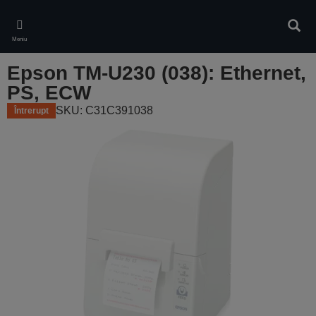
Skip
to
Căuta
main
Meniu
content
Epson TM-U230 (038): Ethernet,
PS, ECW
SKU: C31C391038
Întrerupt