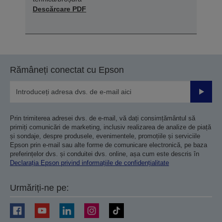
Descărcare PDF
Rămâneți conectat cu Epson
Trimiteț
Prin trimiterea adresei dvs. de e-mail, vă dați consimțământul să
primiți comunicări de marketing, inclusiv realizarea de analize de piață
și sondaje, despre produsele, evenimentele, promoțiile și serviciile
Epson prin e-mail sau alte forme de comunicare electronică, pe baza
preferințelor dvs. și conduitei dvs. online, așa cum este descris în
Declarația Epson privind informațiile de confidențialitate
Urmăriți-ne pe: