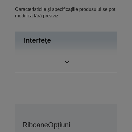
Caracteristicile și specificațiile produsului se pot
modifica fără preaviz
Interfeţe
RS-232,
Conexiuni
Expulzare sertar
Riboane
Opțiuni