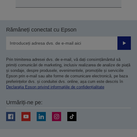
Rămâneți conectat cu Epson
Trimiteț
Prin trimiterea adresei dvs. de e-mail, vă dați consimțământul să
primiți comunicări de marketing, inclusiv realizarea de analize de piață
și sondaje, despre produsele, evenimentele, promoțiile și serviciile
Epson prin e-mail sau alte forme de comunicare electronică, pe baza
preferințelor dvs. și conduitei dvs. online, așa cum este descris în
Declarația Epson privind informațiile de confidențialitate
Urmăriți-ne pe: