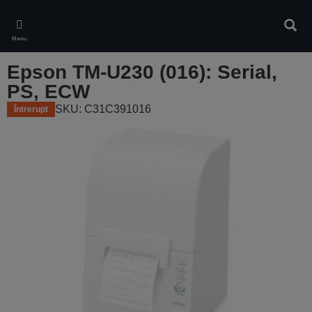
Skip
to
Căuta
main
Meniu
content
Epson TM-U230 (016): Serial,
PS, ECW
SKU: C31C391016
Întrerupt