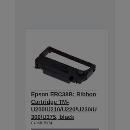
Epson ERC38B: Ribbon
Epson
Cartridge TM-
Ribbon
U200/U210/U220/U230/U
300/U3
300/U375, black
230, b
C43S015374
C43S0153