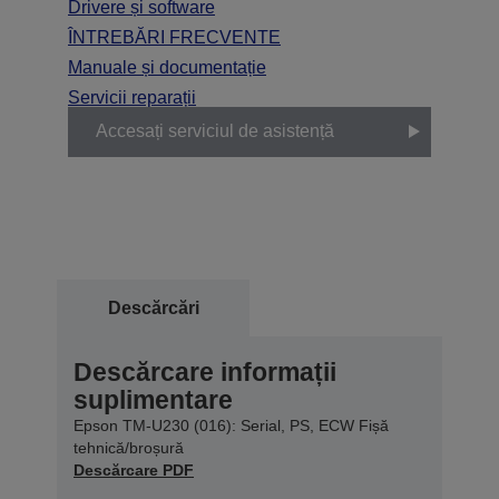
Drivere și software
ÎNTREBĂRI FRECVENTE
Manuale și documentație
Servicii reparații
Accesați serviciul de asistență
Descărcări
Descărcare informații
suplimentare
Epson TM-U230 (016): Serial, PS, ECW Fișă
tehnică/broșură
Descărcare PDF