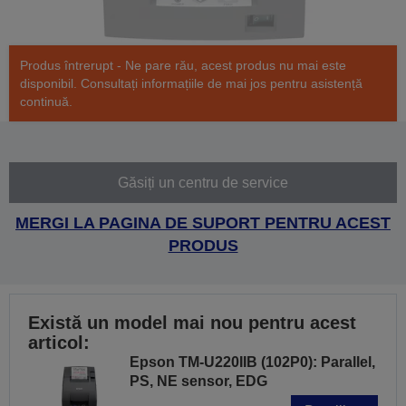
Produs întrerupt - Ne pare rău, acest produs nu mai este
disponibil. Consultați informațiile de mai jos pentru asistență
continuă.
Găsiți un centru de service
MERGI LA PAGINA DE SUPORT PENTRU ACEST
PRODUS
Există un model mai nou pentru acest
articol:
Epson TM-U220IIB (102P0): Parallel,
PS, NE sensor, EDG