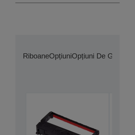
Riboane
Opțiuni
Opțiuni De Garanți