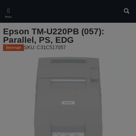
Skip
to
Căuta
main
Meniu
content
Epson TM-U220PB (057):
Parallel, PS, EDG
SKU: C31C517057
Întrerupt