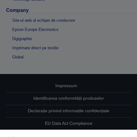
Company
Site-ul web al echipei de conducere
Epson Europe Electronics
Digigraphie
Imprimare direct pe textile
Global
Impressum
Identificarea conformității produselor
Declarație privind informațiile confidențiale
EU Data Act Compliance
Contactaţi-ne în legătură cu datele dumneavoastră