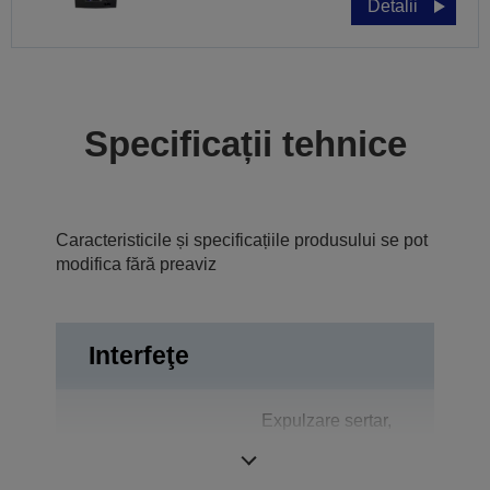
Detalii
Specificații tehnice
Caracteristicile și specificațiile produsului se pot
modifica fără preaviz
Interfeţe
Expulzare sertar,
Conexiuni
Bidirecţional
paralel