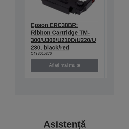
Epson ERC38BR:
Epson
Ribbon Cartridge TM-
Cartri
300/U300/U210D/U220/U
U200/U
230, black/red
300/U3
C43S015376
C43S0153
Aflați mai multe
Asistență