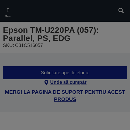
Skip
to
Căuta
main
Meniu
content
Epson TM-U220PA (057):
Parallel, PS, EDG
SKU: C31C516057
Solicitare apel telefonic
Unde să cumpăr
MERGI LA PAGINA DE SUPORT PENTRU ACEST
PRODUS