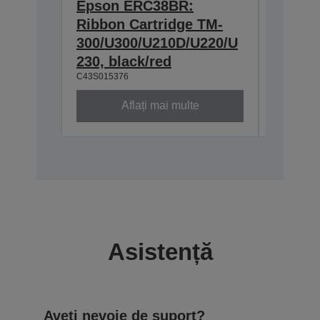
Epson ERC38BR:
Epson
Ribbon Cartridge TM-
Cartri
300/U300/U210D/U220/U
U200/U
230, black/red
300/U3
C43S015376
C43S0153
Aflați mai multe
Asistență
Aveți nevoie de suport?