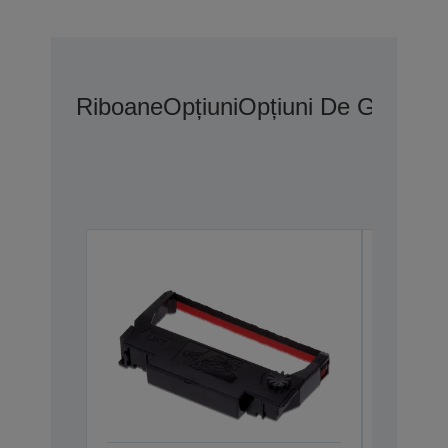
Riboane
Opțiuni
Opțiuni De Garanți