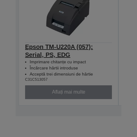
Epson TM-U220A (057):
Eps
Serial, PS, EDG
Para
Imprimare chitanțe cu impact
Impa
Încărcare hârtii introduse
Dro
Acceptă trei dimensiuni de hârtie
Acc
C31C513057
C31C5
Aflați mai multe