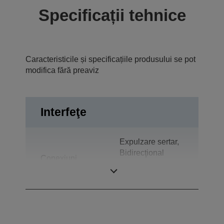
Specificații tehnice
Caracteristicile și specificațiile produsului se pot
modifica fără preaviz
Interfeţe
Expulzare sertar,
Bidirecţional
Conexiuni
paralel, Ieşire
componentă (2x)