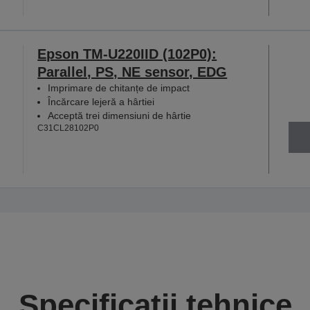
Epson TM-U220IID (102P0):
Parallel, PS, NE sensor, EDG
Imprimare de chitanțe de impact
Încărcare lejeră a hârtiei
Acceptă trei dimensiuni de hârtie
C31CL28102P0
Specificații tehnice