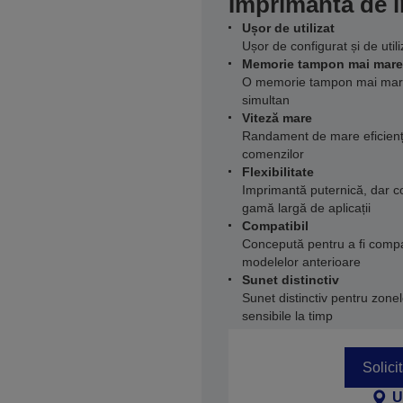
Imprimantă de i
Ușor de utilizat
Ușor de configurat și de util
Memorie tampon mai mare
O memorie tampon mai mare
simultan
Viteză mare
Randament de mare eficiență
comenzilor
Flexibilitate
Imprimantă puternică, dar c
gamă largă de aplicații
Compatibil
Concepută pentru a fi compat
modelelor anterioare
Sunet distinctiv
Sunet distinctiv pentru zone
sensibile la timp
Solici
U