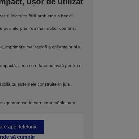
mpact, ușor de utilizat
izat și înlocuire fără probleme a benzii
 permite primirea mai multor comenzi
, imprimare mai rapidă a chitanțelor și a
ompactă, ceea ce o face potrivită pentru o
ibilă cu sistemele construite în jurul
le zgomotoase în care imprimările sunt
tare apel telefonic
nde să cumpăr