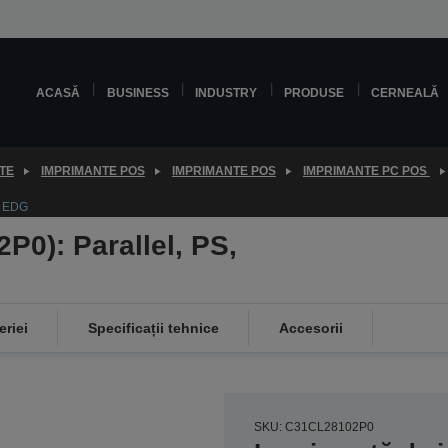
ACASĂ
BUSINESS
INDUSTRY
PRODUSE
CERNEALĂ
TE
IMPRIMANTE POS
IMPRIMANTE POS
IMPRIMANTE PC POS
, EDG
P0): Parallel, PS,
eriei
Specificații tehnice
Accesorii
SKU: C31CL28102P0