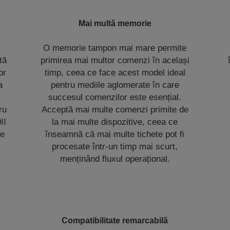
Mai multă memorie
O memorie tampon mai mare permite
tă
primirea mai multor comenzi în același
or
timp, ceea ce face acest model ideal
a
pentru mediile aglomerate în care
succesul comenzilor este esențial.
ru
Acceptă mai multe comenzi primite de
II
la mai multe dispozitive, ceea ce
ie
înseamnă că mai multe tichete pot fi
procesate într-un timp mai scurt,
menținând fluxul operațional.
Compatibilitate remarcabilă