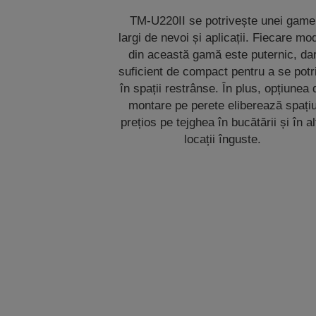
TM-U220II se potrivește unei game
largi de nevoi și aplicații. Fiecare mo
din această gamă este puternic, da
suficient de compact pentru a se potr
în spații restrânse. În plus, opțiunea 
montare pe perete eliberează spați
prețios pe tejghea în bucătării și în al
locații înguste.