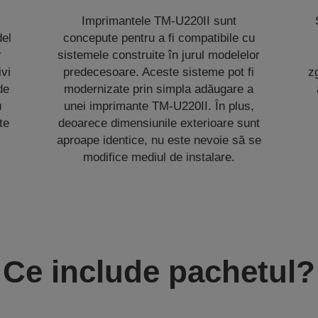
Imprimantele TM-U220II sunt
del
concepute pentru a fi compatibile cu
r
sistemele construite în jurul modelelor
ivi
predecesoare. Aceste sisteme pot fi
z
de
modernizate prin simpla adăugare a
u
unei imprimante TM-U220II. În plus,
te
deoarece dimensiunile exterioare sunt
aproape identice, nu este nevoie să se
modifice mediul de instalare.
Ce include pachetul?