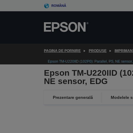
Skip
ROMÂNĂ
to
main
content
PAGINA DE PORNIRE
PRODUSE
IMPRIMAN
Epson TM-U220IID (102P0): Parallel, PS, NE sensor
Epson TM-U220IID (102
NE sensor, EDG
Prezentare generală
Modelele s