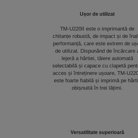
Ușor de utilizat
TM-U220II este o imprimantă de
chitanțe robustă, de impact și de înal
performanță, care este extrem de uș
de utilizat. Dispunând de încărcare 
lejeră a hârtiei, tăiere automată
selectabilă și capace cu clapetă pent
acces și întreținere ușoare, TM-U220
este foarte fiabilă și imprimă pe hârt
obișnuită în trei lățimi.
Versatilitate superioară