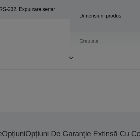
RS-232, Expulzare sertar
Dimensiuni produs
Greutate
Color
e
Opțiuni
Opțiuni De Garanție Extinsă Cu C