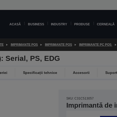
ACASĂ
BUSINESS
INDUSTRY
PRODUSE
CERNEALĂ
TE
IMPRIMANTE POS
IMPRIMANTE POS
IMPRIMANTE PC POS
: Serial, PS, EDG
eriei
Specificații tehnice
Accesorii
Supor
SKU: C31C513057
Imprimantă de i