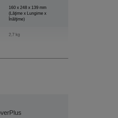
160‎ x 248 x 139 mm
(Lăţime x Lungime x
Înălţime)
2,7 kg
Epson Dark Grey
overPlus