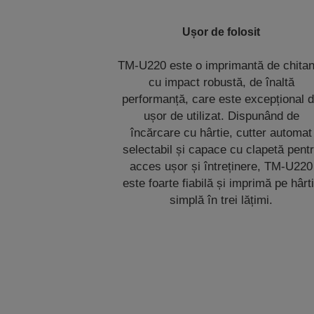
Ușor de folosit
TM-U220 este o imprimantă de chitan
cu impact robustă, de înaltă
performanță, care este excepțional 
ușor de utilizat. Dispunând de
încărcare cu hârtie, cutter automat
selectabil și capace cu clapetă pent
acces ușor și întreținere, TM-U220
este foarte fiabilă și imprimă pe hârt
simplă în trei lățimi.