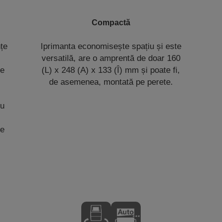
Compactă
țe
Iprimanta economisește spațiu și este
versatilă, are o amprentă de doar 160
de
(L) x 248 (A) x 133 (Î) mm și poate fi,
de asemenea, montată pe perete.
ru
ie