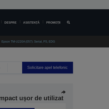
DESPRE
ASISTENŢĂ
PROMOŢII
Epson TM-U220A (057): Serial, PS, EDG
Solicitare apel telefonic
t
mpact ușor de utilizat