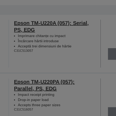
Epson TM-U220A (057): Serial,
PS, EDG
Imprimare chitanțe cu impact
Încărcare hârtii introduse
Acceptă trei dimensiuni de hârtie
C31C513057
Epson TM-U220PA (057):
Parallel, PS, EDG
Impact receipt printing
Drop-in paper load
Accepts three paper sizes
C31C516057