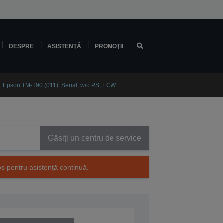
DESPRE
ASISTENŢĂ
PROMOŢII
Epson TM-T90 (011): Serial, w/o PS, ECW
Găsiți un centru de service
os pentru asistență continuă.