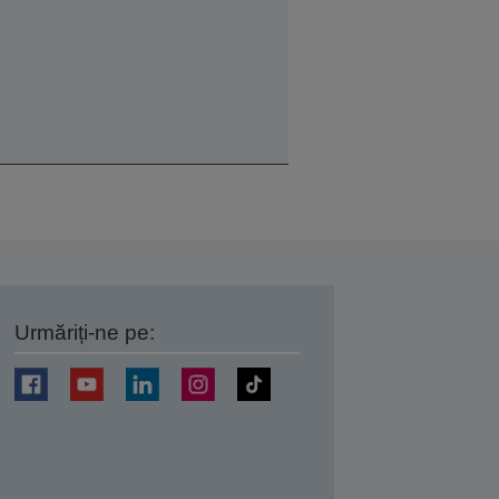
Urmăriți-ne pe:
ți