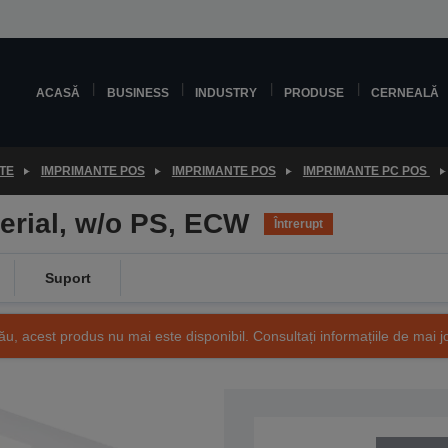
ACASĂ
BUSINESS
INDUSTRY
PRODUSE
CERNEALĂ
TE
IMPRIMANTE POS
IMPRIMANTE POS
IMPRIMANTE PC POS
erial, w/o PS, ECW
Întrerupt
Suport
ău, acest produs nu mai este disponibil. Consultați informațiile de mai j
SKU: C31C390011