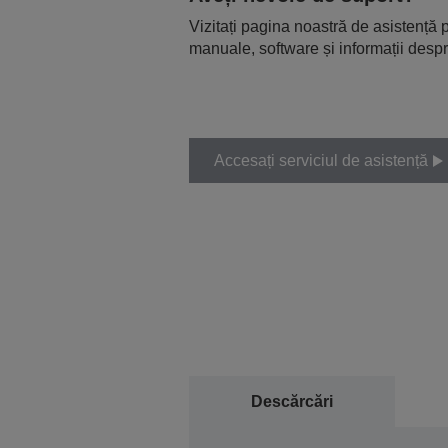
Vizitați pagina noastră de asistență p
manuale, software și informații despr
Accesați serviciul de asistență
Descărcări