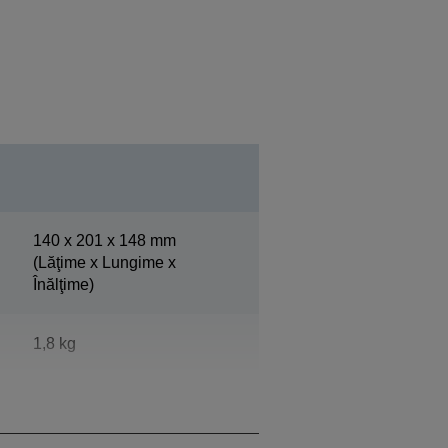
140‎ x 201 x 148 mm
(Lăţime x Lungime x
Înălţime)
1,8 kg
Epson Cool White