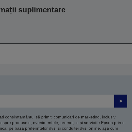
mații suplimentare
Trimite
dați consimțământul să primiți comunicări de marketing, inclusiv
despre produsele, evenimentele, promoțiile și serviciile Epson prin e-
că, pe baza preferințelor dvs. și conduitei dvs. online, așa cum