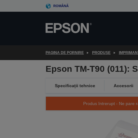
Skip
ROMÂNĂ
to
main
content
PAGINA DE PORNIRE
PRODUSE
IMPRIMAN
Epson TM-T90 (011): S
Specificații tehnice
Accesorii
Produs întrerupt - Ne pare r