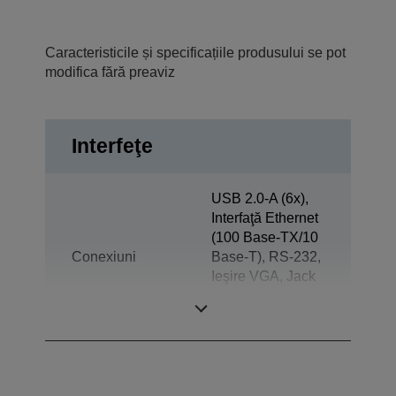
Caracteristicile și specificațiile produsului se pot
modifica fără preaviz
Interfeţe
USB 2.0-A (6x),
Interfaţă Ethernet
(100 Base-TX/10
Conexiuni
Base-T), RS-232,
Ieşire VGA, Jack
plug out,
Expulzare sertar