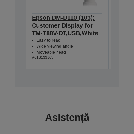
Epson DM-D110 (103):
Epson 
Customer Display for
Cust D
TM-T88V-DT,USB,White
DT,Str
A61B13312
Easy to read
Wide viewing angle
Moveable head
A61B133103
Asistență