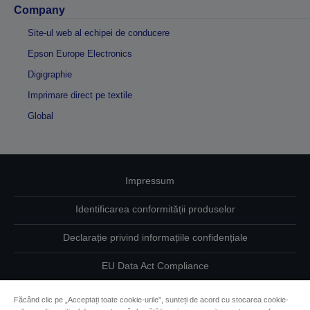
Company
Site-ul web al echipei de conducere
Epson Europe Electronics
Digigraphie
Imprimare direct pe textile
Global
Impressum
Identificarea conformității produselor
Declarație privind informațiile confidențiale
EU Data Act Compliance
Contactaţi-ne în legătură cu datele dumneavoastră
Făcând clic pe „Acceptați toate cookie-urile”, sunteți de acord cu stocarea cookie-