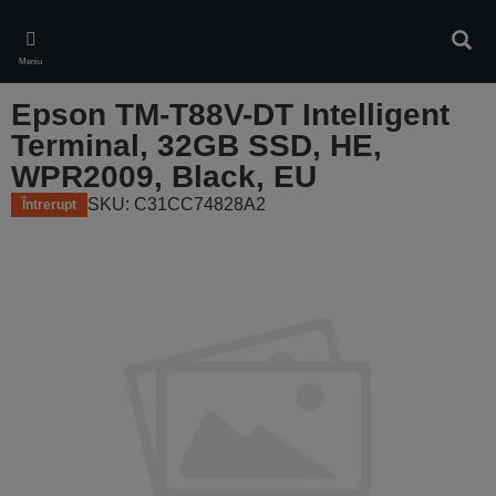
Skip
to
Căuta
main
Meniu
content
Epson TM-T88V-DT Intelligent
Terminal, 32GB SSD, HE,
WPR2009, Black, EU
SKU: C31CC74828A2
Întrerupt