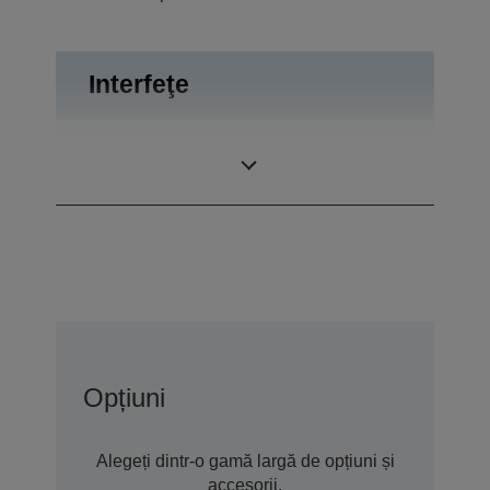
Interfeţe
USB 2.0, RS-232,
Conexiuni
Expulzare sertar
Opțiuni
Alegeți dintr-o gamă largă de opțiuni și
accesorii.