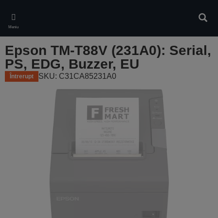
Skip
to
Căuta
main
Meniu
content
Epson TM-T88V (231A0): Serial,
PS, EDG, Buzzer, EU
SKU: C31CA85231A0
Întrerupt