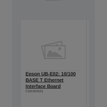
Epson UB-E02: 10/100
Epson 
BASE T Ethernet
Interf
C32C8241
Interface Board
C32C824151