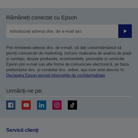
Rămâneți conectat cu Epson
Trimiteț
Prin trimiterea adresei dvs. de e-mail, vă dați consimțământul să
primiți comunicări de marketing, inclusiv realizarea de analize de piață
și sondaje, despre produsele, evenimentele, promoțiile și serviciile
Epson prin e-mail sau alte forme de comunicare electronică, pe baza
preferințelor dvs. și conduitei dvs. online, așa cum este descris în
Declarația Epson privind informațiile de confidențialitate
Urmăriți-ne pe:
Servicii clienţi